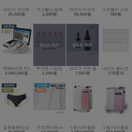
네리아 석고팩 700g 10개묶음 - 피부과 온열팩 비타민 옥 참숯 쿨 황
석고볼(노랑색)고무볼 (원산지:한국)
네리아 마사지오일 5L - 바디오일
스파츌라 스틱 
35,000원
1,900원
58,000원
780원
HDM(피부,두피 통합본)(한국)
투약병,시럽병,공병(30ml*5개)(한국)
네리아 아하 솔루션 - 필링 5% 
네리아 콜라겐 
2,980,000원
1,500원
7,800원
가격문의
일회용팬티/삼각팬티/위생팬티/남녀공용/100장(블랙)XXL/2XL
거즈(30x35cm)(100매/200매)
스팀기(타올찜기)(80L)(KRS-12PS
스팀기(타올찜기)(