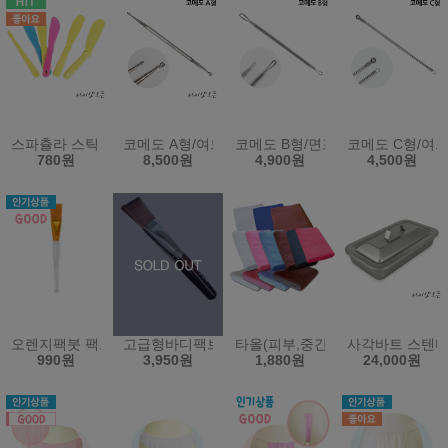
스파츌라 스틱 스파출라 팩주걱 화장품스틱 모델링스틱 미용재료
코메도 A형/여드름제거기/피지제거/여드름압출기/
코메도 B형/면포압출기/피지관리
코메도 C형/여
780원
8,500원
4,900원
4,500원
오렌지팩붓 팩브러쉬 - 모델링 도구 마스크 시험 페이스 미용
고급형바디팩브러쉬(팩붓)
타올(피부,중간,전신용)(소타올,
사각바트 스텐바
990원
3,950원
1,880원
24,000원