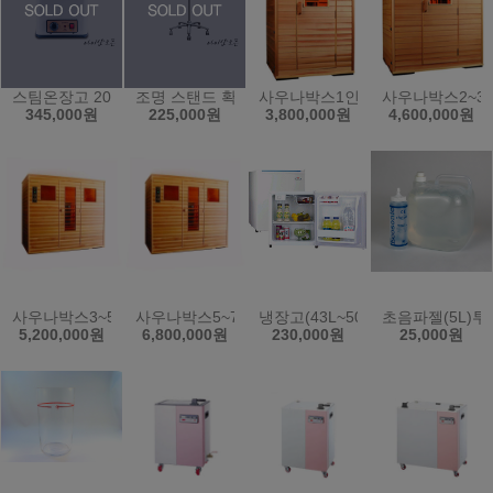
스팀온장고 20L/전기온장고/보온/업소용/KRS-4PS
조명 스탠드 확대경 SK-101 돋보기 피부 작업용
사우나박스1인용
사우나박스2~3
345,000원
225,000원
3,800,000원
4,600,000원
사우나박스3~5인용
사우나박스5~7인용
냉장고(43L~50L)
초음파젤(5L)투
5,200,000원
6,800,000원
230,000원
25,000원