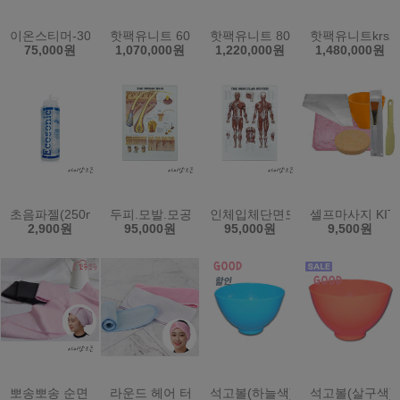
이온스티머-303A비이커
핫팩유니트 60L KRS-8PD (한국)
핫팩유니트 80L KRS-12PD (한국)
핫팩유니트krs24
75,000원
1,070,000원
1,220,000원
1,480,000원
초음파젤(250ml) (원산지:한국)
두피.모발.모공단면도/입체단면/병원.미용샵
인체입체단면도/근육단면도/입체형
셀프마사지 KIT
2,900원
95,000원
95,000원
9,500원
뽀송뽀송 순면 헤어터번/미용실/피부관리실/시험재료/머리띠
라운드 헤어 터번 소형 밸크로 찍찍이 헤어밴드
석고볼(하늘색)고무볼 (원산지:한국
석고볼(살구색)고