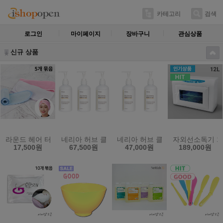
카테고리
검색
로그인
마이페이지
장바구니
관심상품
신규 상품
라운드 헤어 터번 5개묶음 소형 밸크로 찍찍이 헤어밴드
네리아 허브 클렌징 밀크 로션 250ml 3개묶음 피
네리아 허브 클렌징 밀크 로션 25
자외선소독기 12
17,500원
67,500원
47,000원
189,000원