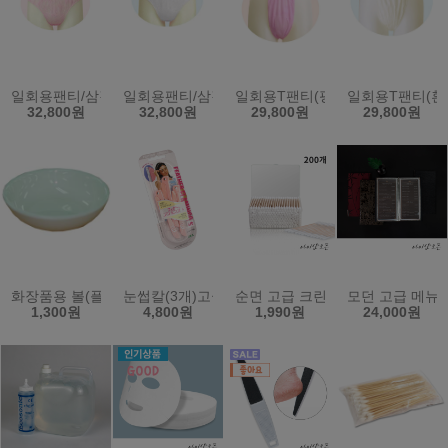
일회용팬티/삼각팬티/위생팬티/남녀공용/100장(핑크)XXL/2XL
일회용팬티/삼각팬티/위생팬티/남녀공용/100장(흰색)X
일회용T팬티(핑크색/100장)남녀
일회용T팬티(흰
32,800원
32,800원
29,800원
29,800원
화장품용 볼(플라스틱)
눈썹칼(3개)고급형/일제-플라멩고
순면 고급 크린면봉 200개 - 천연
모던 고급 메뉴판
1,300원
4,800원
1,990원
24,000원