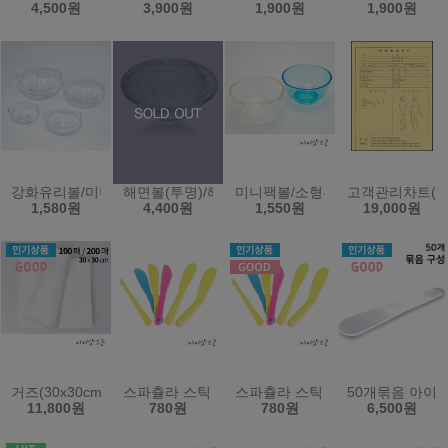
4,500원
3,900원
1,900원
1,900원
강화유리볼/미니볼/팩볼/유리볼(한국)
해면볼(투명)/해면그릇/마사지샵.병원/다용도볼-한국
미니팩볼/소형투명볼/곡물팩볼/화
고객관리차트(비
1,580원
4,400원
1,550원
19,000원
거즈(30x30cm)(100매/200매)
스파츌라 스틱 스파출라 팩주걱 화장품스틱 모델링
스파츌라 스틱 스파출라 팩주걱 
50개묶음 아이
11,800원
780원
780원
6,500원