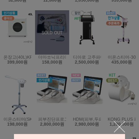
32,800원
12,800원
1,050,000원
910,000원
온장고(40L)KRS-202HG/창문형/디지털방식(한국)
더마쏘닉프리미엄(초음파미용기)+100%면마스크 2매
디아로 고주파마사지기 S350 지
이온스티머-303
399,000원
158,000원
2,500,000원
435,000원
이온스티머(SK-550)
피부진단프로그램시스템(SDM)(한국)
HDM(피부,두피 통합본)(한국)
KONG PLU
198,000원
2,800,000원
2,980,000원
1,280,000원