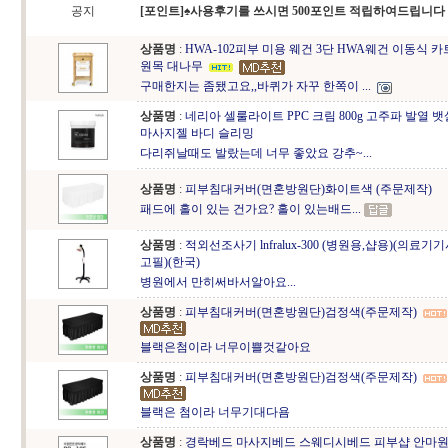
공지
[포인트]♠사용후기를 쓰시면 500포인트 적립하여드립니다
상품명
:
HWA-102피부 미용 웨건 3단 HWA웨건 이동식 카
원목 대나무
구매한지는 좀됐고요,,바퀴가 자꾸 한쪽이 ...
상품명
:
네리아 셀룰라이트 PPC 크림 800g 고주파 발열 뱃
마사지젤 바디 슬리밍
다리쥐날때도 발랐는데 너무 좋았요 강추~...
상품명
:
피부침대커버(면혼방원단)화이트색 (주문제작)
패드에 홀이 있는 건가요? 홀이 있는배드...
상품명
:
적외선조사기 lnfralux-300 (병원용,샵용)(의료
고필)(한국)
병원에서 만히써바서알아요...
상품명
:
피부침대커버(면혼방원단)검정색(주문제작)
블랙은첨이라 너무이쁠것같아요
상품명
:
피부침대커버(면혼방원단)검정색(주문제작)
블랙은 첨이라 너무기대다욤
상품명
:
경락베드 마사지베드 스웨디시베드 피부샵 안마원