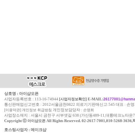
상호명 : 아이샵오픈
사업자등록번호 : 113-16-74944
E-MAIL:
[사업자정보확인]
26177001@hanmai
통신판매업신고번호 : 2012서울금천0822 의료기기판매신고:545 대표 : 손
[
]
개인정보담당자 :
이용약관
개인정보 취급방침
손영희
사업장소재지 : 서울시 금천구 서부샛길 638 (가산동489-11,대륭테크노타운7
Copyright ⓒ
All Rights Reserved.
02-2617-7001,010-5268-3636
아이샵오픈
호스팅사업자 : 메이크샵