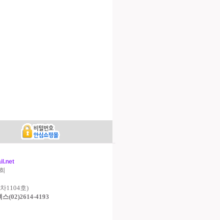
l.net
영희
차1104호)
,팩스(02)2614-4193