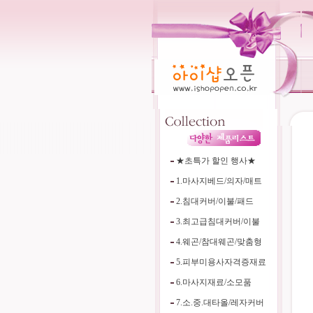
★초특가 할인 행사★
1.마사지베드/의자/매트
2.침대커버/이불/패드
3.최고급침대커버/이불
4.웨곤/참대웨곤/맞춤형
5.피부미용사자격증재료
6.마사지재료/소모품
7.소.중.대타올/레자커버