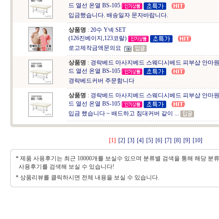
드 열선 온열 BS-105
입금했습니다. 배송일자 문자바랍니다.
상품명
:
20수 Y넥 SET
(126진베이지,123코랄)
로고제작금액문의요
상품명
:
경락베드 마사지베드 스웨디시베드 피부샵 안마원
드 열선 온열 BS-105
경락베드커버 주문함니다
상품명
:
경락베드 마사지베드 스웨디시베드 피부샵 안마원
드 열선 온열 BS-105
입금 했습니다 ~ 배드하고 침대커버 같이 ...
[1]
[2]
[3]
[4]
[5]
[6]
[7]
[8]
[9]
[10]
* 제품 사용후기는 최근 10000개를 보실수 있으며 분류별 검색을 통해 해당 분
사용후기를 검색해 보실 수 있습니다!
* 상품리뷰를 클릭하시면 전체 내용을 보실 수 있습니다.