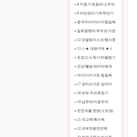
8.미용기/초음파/고주파
9.비만관리기계/썩션기
중국/타이/마사지찜질복
일회용팬티/부직포/가운
12.모델링마스크/행사중
13.☆★ 대량구매 ★☆
온장고/소독기/타올찜기
건강/웰빙/세라믹베개
16.마사지가운.찜질복
17.관리사가운.앞치마
18.피부.두피측정기
19.샴푸대/미용의자
천연곡물.한방(소포장)
21.석고팩/특수팩
22.피부전용천연팩