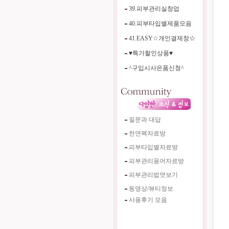
39.피부관리실창업
40.피부타입별제품모음
41.EASY☆개인결제창☆
♥특가할인상품♥
^구입시사은품신청^
질문과 대답
천연팩자료방
피부타입별자료방
피부관리용어자료방
피부관리법엿보기
동영상/뷰티정보
사용후기 모음