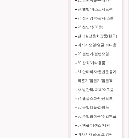
23.천연곡물/녹차가루
24.벨벳/마스크시트팩
25.접시경락/괄사/스톤
26.천연팩(30종)
관리실전용화장품(한국)
마사지오일/얼굴.바디용
29.썬탠기/썬탠오일..
30.잡화/기타용품
31.안마의자/골반운동기
좌훈기/찜질기/찜질팩
33.발관리/족욕/소모품
34.월풀스파/반신욕조
35.독일앰플/화장품
36.수입화장품/수입앰플
37.앰플/에센스/세럼
마사지재료/오일/경락