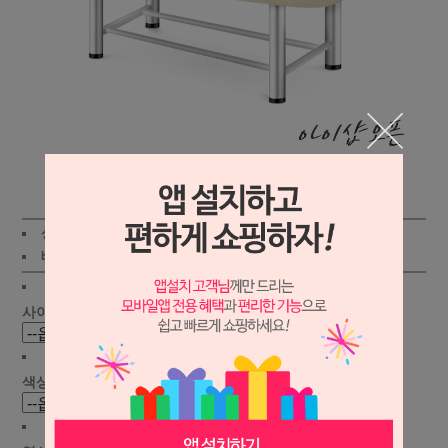
상세보기
상품가 :
248,000원
적립금:1500원
배송비 :
(조건)
!
지역별
!
사이즈 선택 :
색상 선택 :