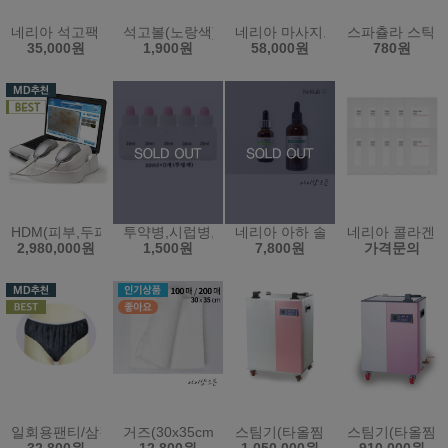
네리아 석고팩 700g 10개묶음 - 피부과 온열팩 비타민 옥 참숯 쿨 황
석고볼(노랑색)고무볼 (원산지:한국)
네리아 마사지오일 5L - 바디오일
스파츌라 스틱 
35,000원
1,900원
58,000원
780원
HDM(피부,두피 통합본)(한국)
투약병,시럽병,공병(30ml*5개)(한국)
네리아 아하 솔루션 - 필링 5% 
네리아 콜라겐 
2,980,000원
1,500원
7,800원
가격문의
일회용팬티/삼각팬티/위생팬티/남녀공용/100장(블랙)XXL/2XL
거즈(30x35cm)(100매/200매)
스팀기(타올찜기)(80L)(KRS-12PS
스팀기(타올찜기)(