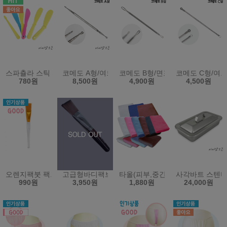
스파츌라 스틱 스파출라 팩주걱 화장품스틱 모델링스틱 미용재료
코메도 A형/여드름제거기/피지제거/여드름압출기/
코메도 B형/면포압출기/피지관리
코메도 C형/여
780원
8,500원
4,900원
4,500원
오렌지팩붓 팩브러쉬 - 모델링 도구 마스크 시험 페이스 미용
고급형바디팩브러쉬(팩붓)
타올(피부,중간,전신용)(소타올,
사각바트 스텐바
990원
3,950원
1,880원
24,000원