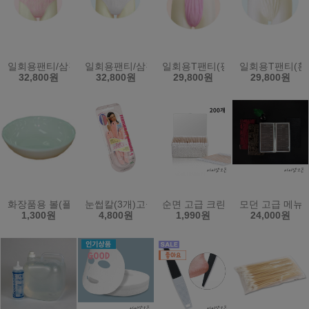
일회용팬티/삼각팬티/위생팬티/남녀공용/100장(핑크)XXL/2XL
일회용팬티/삼각팬티/위생팬티/남녀공용/100장(흰색)X
일회용T팬티(핑크색/100장)남녀
일회용T팬티(흰
32,800원
32,800원
29,800원
29,800원
화장품용 볼(플라스틱)
눈썹칼(3개)고급형/일제-플라멩고
순면 고급 크린면봉 200개 - 천연
모던 고급 메뉴판
1,300원
4,800원
1,990원
24,000원