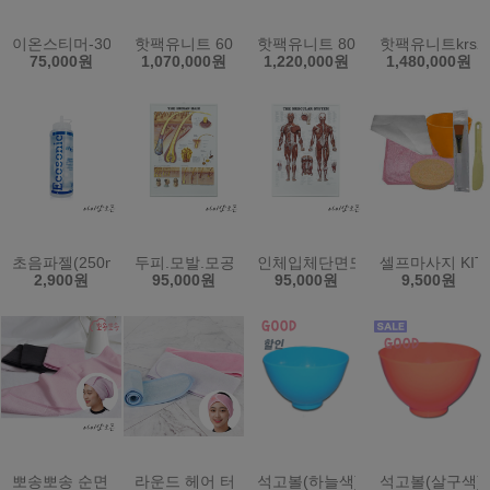
이온스티머-303A비이커
핫팩유니트 60L KRS-8PD (한국)
핫팩유니트 80L KRS-12PD (한국)
핫팩유니트krs24
75,000원
1,070,000원
1,220,000원
1,480,000원
초음파젤(250ml) (원산지:한국)
두피.모발.모공단면도/입체단면/병원.미용샵
인체입체단면도/근육단면도/입체형
셀프마사지 KIT
2,900원
95,000원
95,000원
9,500원
뽀송뽀송 순면 헤어터번/미용실/피부관리실/시험재료/머리띠
라운드 헤어 터번 소형 밸크로 찍찍이 헤어밴드
석고볼(하늘색)고무볼 (원산지:한국
석고볼(살구색)고