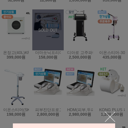
32,800원
12,800원
1,050,000원
910,000원
온장고(40L)KRS-202HG/창문형/디지털방식(한국)
더마쏘닉프리미엄(초음파미용기)+100%면마스크 2매
디아로 고주파마사지기 S350 지
이온스티머-303
399,000원
158,000원
2,500,000원
435,000원
이온스티머(SK-550)
피부진단프로그램시스템(SDM)(한국)
HDM(피부,두피 통합본)(한국)
KONG PLU
198,000원
2,800,000원
2,980,000원
1,280,000원