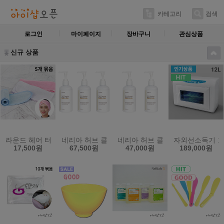
카테고리
검색
로그인
마이페이지
장바구니
관심상품
신규 상품
라운드 헤어 터번 5개묶음 소형 밸크로 찍찍이 헤어밴드
네리아 허브 클렌징 밀크 로션 250ml 3개묶음 피
네리아 허브 클렌징 밀크 로션 25
자외선소독기 12
17,500원
67,500원
47,000원
189,000원