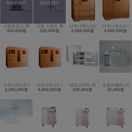
스팀온장고 20L/전기온장고/보온/업소용/KRS-4PS
조명 스탠드 확대경 SK-101 돋보기 피부 작업용
사우나박스1인용
사우나박스2~3
345,000원
225,000원
3,800,000원
4,600,000원
사우나박스3~5인용
사우나박스5~7인용
냉장고(43L~50L)
초음파젤(5L)투
5,200,000원
6,800,000원
230,000원
25,000원