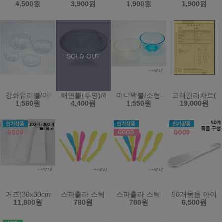
4,500원
3,900원
1,900원
1,900원
강화유리볼/미니볼/팩볼/유리볼(한국)
해면볼(투명)/해면그릇/마사지샵.병원/다용도볼-한국
미니팩볼/소형투명볼/곡물팩볼/화
고객관리차트(비
1,580원
4,400원
1,550원
19,000원
거즈(30x30cm)(100매/200매)
스파츌라 스틱 스파출라 팩주걱 화장품스틱 모델링
스파츌라 스틱 스파출라 팩주걱 
50개묶음 아이
11,800원
780원
780원
6,500원