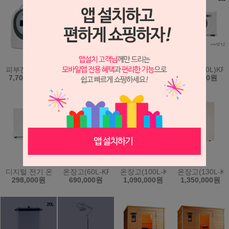
피부진단기 시스템 A-ONE Smart (에이원스마트) (원클릭 자동진단
두피진단기.피부진단기.모발진단기(IS-5000)
수분측정기(일제) 휴대용-808S
온장고(20L)KR
7,700,000원
2,900,000원
168,000원
268,000원
디지털 전기 온장고 (40L) KRS-202D 과열방지 간편조작 한국
온장고(60L-KRS203)(한국)
온장고(100L-KRS204)(한국)
온장고(130L-KR
298,000원
690,000원
1,090,000원
1,350,000원