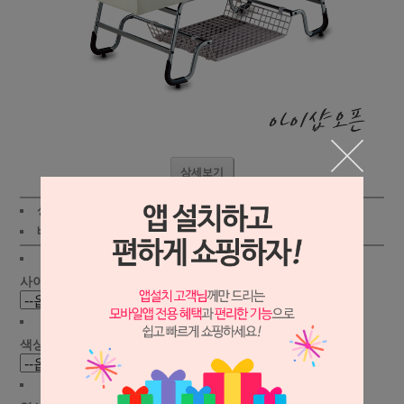
상세보기
상품가 :
248,000원
적립금:1500원
배송비 :
(조건)
!
지역별
!
사이즈선택(mm) :
색상선택 :