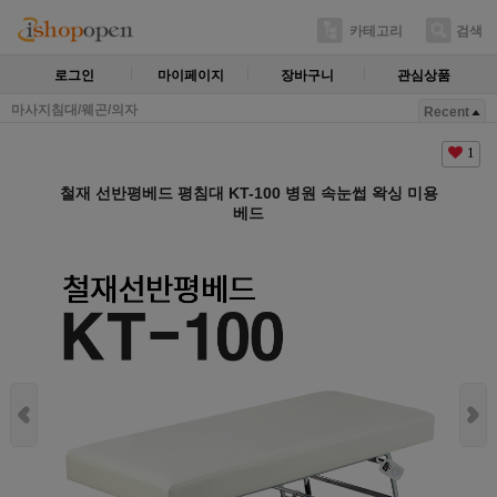
카테고리
검색
로그인
마이페이지
장바구니
관심상품
마사지침대/웨곤/의자
Recent
1
철재 선반평베드 평침대 KT-100 병원 속눈썹 왁싱 미용
베드