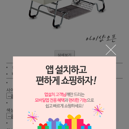
상세보기
상품가 :
248,000원
적립금:1500원
배송비 :
(조건)
!
지역별
!
사이즈선택(mm) :
색상선택 :