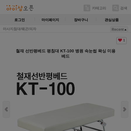
카테고리
검색
로그인
마이페이지
장바구니
관심상품
마사지침대/웨곤/의자
Recent
1
철재 선반평베드 평침대 KT-100 병원 속눈썹 왁싱 미용
베드