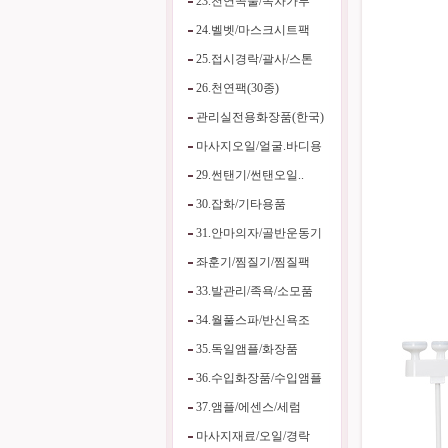
23.천연곡물/녹차가루
24.벨벳/마스크시트팩
25.접시경락/괄사/스톤
26.천연팩(30종)
관리실전용화장품(한국)
마사지오일/얼굴.바디용
29.썬탠기/썬탠오일..
30.잡화/기타용품
31.안마의자/골반운동기
좌훈기/찜질기/찜질팩
33.발관리/족욕/소모품
34.월풀스파/반신욕조
35.독일앰플/화장품
36.수입화장품/수입앰플
37.앰플/에센스/세럼
마사지재료/오일/경락