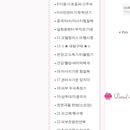
8.미용기/초음파/고주파
9.비만관리기계/썩션기
중국/타이/마사지찜질복
일회용팬티/부직포/가운
12.모델링마스크/행사중
13.☆★ 대량구매 ★☆
온장고/소독기/타올찜기
건강/웰빙/세라믹베개
16.마사지가운.찜질복
17.관리사가운.앞치마
18.피부.두피측정기
19.샴푸대/미용의자
천연곡물.한방(소포장)
21.석고팩/특수팩
22.피부전용천연팩