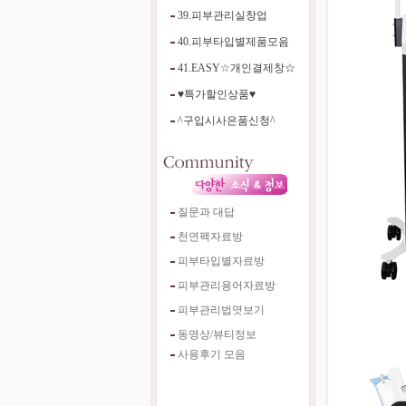
39.피부관리실창업
40.피부타입별제품모음
41.EASY☆개인결제창☆
♥특가할인상품♥
^구입시사은품신청^
질문과 대답
천연팩자료방
피부타입별자료방
피부관리용어자료방
피부관리법엿보기
동영상/뷰티정보
사용후기 모음