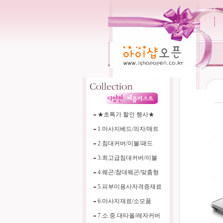
----
★초특가 할인 행사★
1.마사지베드/의자/매트
2.침대커버/이불/패드
3.최고급침대커버/이불
4.웨곤/참대웨곤/맞춤형
5.피부미용사자격증재료
6.마사지재료/소모품
7.소.중.대타올/레자커버