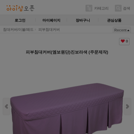
카테고리
검색
로그인
마이페이지
장바구니
관심상품
침대커버/이불/패드
피부침대커버
Recent
0
피부침대커버(엠보원단)진보라색 (주문제작)