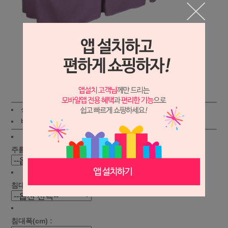
상세보기
상품가 :
69,000원
적립금:400원
배송비 :
(조건)
!
지역별
!
주름선택 :
침대길이(cm) :
침대폭(cm) :