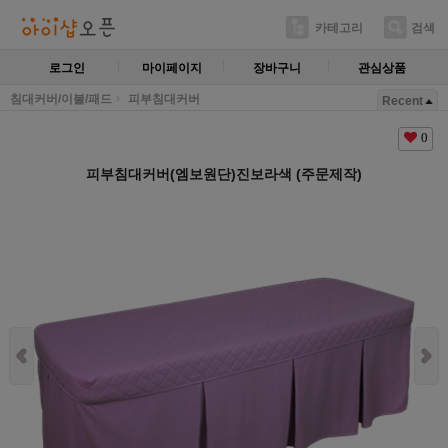
카테고리
검색
로그인
마이페이지
장바구니
관심상품
침대커버/이불/패드
피부침대커버
Recent
0
피부침대커버(엠보원단)진보라색 (주문제작)