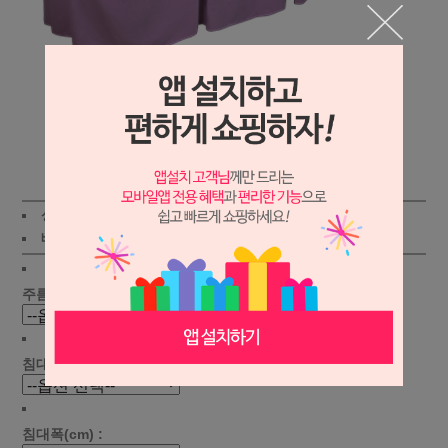
상세보기
상품가 :
69,000원
적립금:400원
배송비 :
(조건)
!
지역별
!
주름선택 :
침대길이(cm) :
침대폭(cm) :