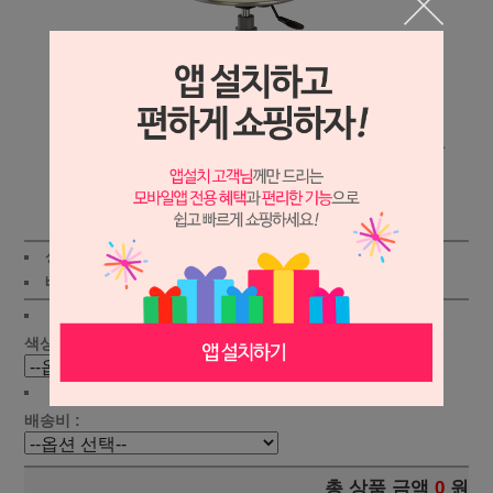
상세보기
상품가 :
155,000원
적립금:1000원
배송비 :
(조건)
!
지역별
!
색상선택 :
배송비 :
총 상품 금액
0
원