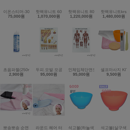
이온스티머-303A비이커
핫팩유니트 60L KRS-8PD (한국)
핫팩유니트 80L KRS-12PD (한국)
핫팩유니트krs24
75,000원
1,070,000원
1,220,000원
1,480,000원
초음파젤(250ml) (원산지:한국)
두피.모발.모공단면도/입체단면/병원.미용샵
인체입체단면도/근육단면도/입체형
셀프마사지 KIT
2,900원
95,000원
95,000원
9,500원
뽀송뽀송 순면 헤어터번/미용실/피부관리실/시험재료/머리띠
라운드 헤어 터번 소형 밸크로 찍찍이 헤어밴드
석고볼(하늘색)고무볼 (원산지:한국
석고볼(살구색)고