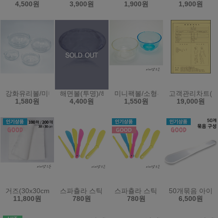
4,500원
3,900원
1,900원
1,900원
강화유리볼/미니볼/팩볼/유리볼(한국)
해면볼(투명)/해면그릇/마사지샵.병원/다용도볼-한국
미니팩볼/소형투명볼/곡물팩볼/화
고객관리차트(비
1,580원
4,400원
1,550원
19,000원
거즈(30x30cm)(100매/200매)
스파츌라 스틱 스파출라 팩주걱 화장품스틱 모델링
스파츌라 스틱 스파출라 팩주걱 
50개묶음 아이
11,800원
780원
780원
6,500원