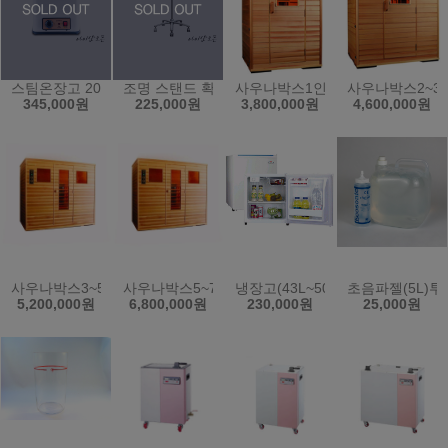
스팀온장고 20L/전기온장고/보온/업소용/KRS-4PS
조명 스탠드 확대경 SK-101 돋보기 피부 작업용
사우나박스1인용
사우나박스2~3
345,000원
225,000원
3,800,000원
4,600,000원
사우나박스3~5인용
사우나박스5~7인용
냉장고(43L~50L)
초음파젤(5L)투
5,200,000원
6,800,000원
230,000원
25,000원