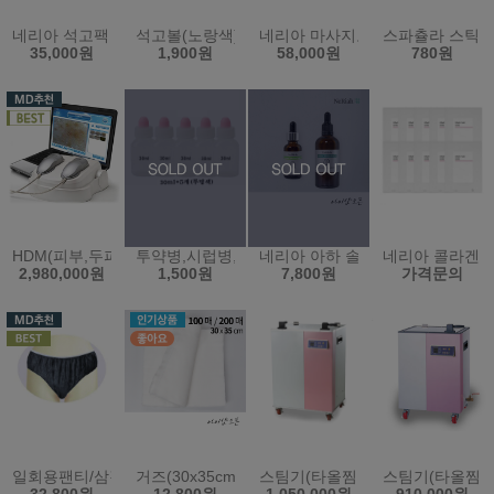
네리아 석고팩 700g 10개묶음 - 피부과 온열팩 비타민 옥 참숯 쿨 황
석고볼(노랑색)고무볼 (원산지:한국)
네리아 마사지오일 5L - 바디오일
스파츌라 스틱 
35,000원
1,900원
58,000원
780원
HDM(피부,두피 통합본)(한국)
투약병,시럽병,공병(30ml*5개)(한국)
네리아 아하 솔루션 - 필링 5% 
네리아 콜라겐 
2,980,000원
1,500원
7,800원
가격문의
일회용팬티/삼각팬티/위생팬티/남녀공용/100장(블랙)XXL/2XL
거즈(30x35cm)(100매/200매)
스팀기(타올찜기)(80L)(KRS-12PS
스팀기(타올찜기)(