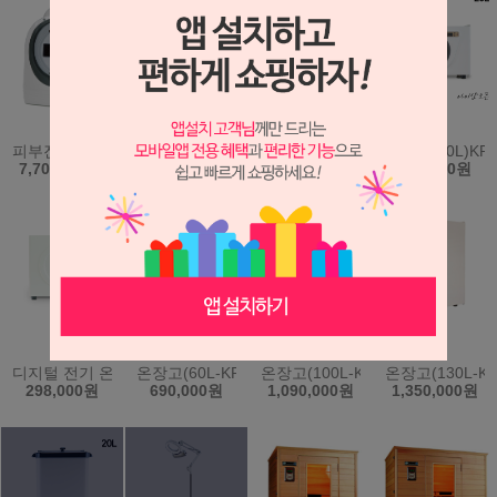
피부진단기 시스템 A-ONE Smart (에이원스마트) (원클릭 자동진단
두피진단기.피부진단기.모발진단기(IS-5000)
수분측정기(일제) 휴대용-808S
온장고(20L)KR
7,700,000원
2,900,000원
168,000원
268,000원
디지털 전기 온장고 (40L) KRS-202D 과열방지 간편조작 한국
온장고(60L-KRS203)(한국)
온장고(100L-KRS204)(한국)
온장고(130L-KR
298,000원
690,000원
1,090,000원
1,350,000원