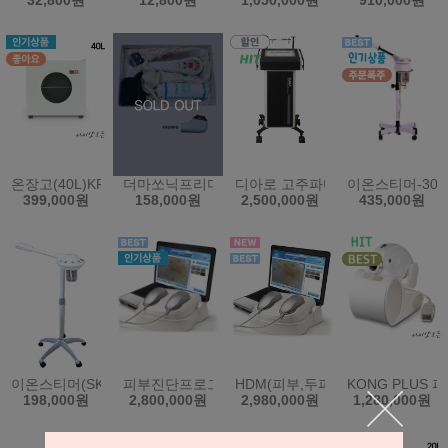
32,800원
12,800원
1,050,000원
910,000원
온장고(40L)KRS-202HG/창문형/디지털방식(한국)
더마쏘닉프리미엄(초음파미용기)+100%면마스크 2매
디아로 고주파마사지기 S350 지
이온스티머-303
399,000원
158,000원
2,500,000원
435,000원
이온스티머(SK-550)
피부진단프로그램시스템(SDM)(한국)
HDM(피부,두피 통합본)(한국)
KONG PLU
198,000원
2,800,000원
2,980,000원
1,280,000원