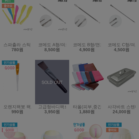
스파츌라 스틱 스파출라 팩주걱 화장품스틱 모델링스틱 미용재료
코메도 A형/여드름제거기/피지제거/여드름압출기/
코메도 B형/면포압출기/피지관리
코메도 C형/여
780원
8,500원
4,900원
4,500원
오렌지팩붓 팩브러쉬 - 모델링 도구 마스크 시험 페이스 미용
고급형바디팩브러쉬(팩붓)
타올(피부,중간,전신용)(소타올,
사각바트 스텐바
990원
3,950원
1,880원
24,000원