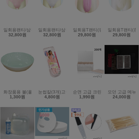
일회용팬티/삼각팬티/위생팬티/남녀공용/100장(핑크)XXL/2XL
일회용팬티/삼각팬티/위생팬티/남녀공용/100장(흰색)X
일회용T팬티(핑크색/100장)남녀
일회용T팬티(흰
32,800원
32,800원
29,800원
29,800원
화장품용 볼(플라스틱)
눈썹칼(3개)고급형/일제-플라멩고
순면 고급 크린면봉 200개 - 천연
모던 고급 메뉴판
1,300원
4,800원
1,990원
24,000원