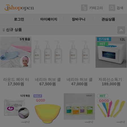
카테고리
검색
로그인
마이페이지
장바구니
관심상품
신규 상품
라운드 헤어 터번 5개묶음 소형 밸크로 찍찍이 헤어밴드
네리아 허브 클렌징 밀크 로션 250ml 3개묶음 피
네리아 허브 클렌징 밀크 로션 25
자외선소독기 12
17,500원
67,500원
47,000원
189,000원