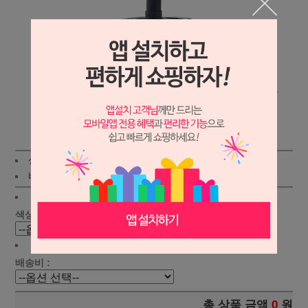
상세보기
상품가 :
115,000원
적립금:900원
배송비 :
(조건)
!
지역별
!
색상선택 :
배송비 :
총 상품 금액
0
원