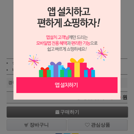
상세보기
상품가 :
38,000
원
적립금:300원
배송비 :
(조건)
!
지역별
!
경락베개(KT1001)
38,000
원
+1
-1
총 상품 금액
38,000
원
구매하기
장바구니
관심상품