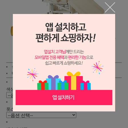
상세보기
상품가 :
930,000원
적립금:990원
배송비 :
(조건)
!
지역별
!
색상 선택 :
풋스위치 선택 :