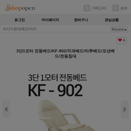
카테고리
검색
로그인
마이페이지
장바구니
관심상품
마사지침대/웨곤/의자
Recent
0
3단1모터 전동베드/KF-902/치과베드/타투베드/모션베
드/전동침대