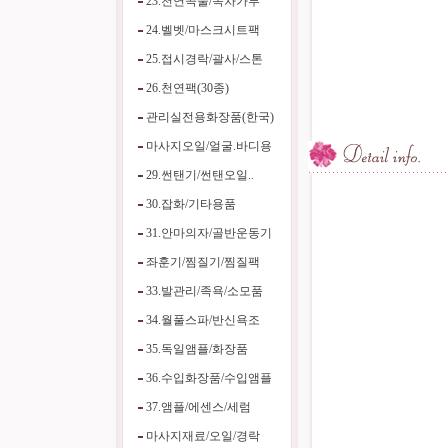
23.천연곡물/녹차가루
24.벨벳/마스크시트팩
25.접시경락/괄사/스톤
26.천연팩(30종)
관리실전용화장품(한국)
마사지오일/얼굴.바디용
29.썬탠기/썬탠오일..
30.잡화/기타용품
31.안마의자/골반운동기
좌훈기/찜질기/찜질팩
33.발관리/족욕/소모품
34.월풀스파/반신욕조
35.독일앰플/화장품
36.수입화장품/수입앰플
37.앰플/에센스/세럼
마사지재료/오일/경락