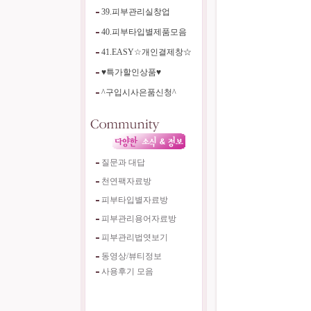
39.피부관리실창업
40.피부타입별제품모음
41.EASY☆개인결제창☆
♥특가할인상품♥
^구입시사은품신청^
질문과 대답
천연팩자료방
피부타입별자료방
피부관리용어자료방
피부관리법엿보기
동영상/뷰티정보
사용후기 모음