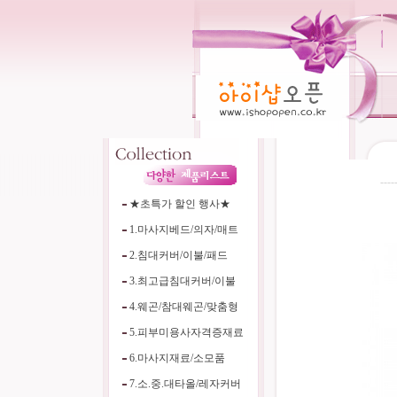
----
★초특가 할인 행사★
1.마사지베드/의자/매트
2.침대커버/이불/패드
3.최고급침대커버/이불
4.웨곤/참대웨곤/맞춤형
5.피부미용사자격증재료
6.마사지재료/소모품
7.소.중.대타올/레자커버