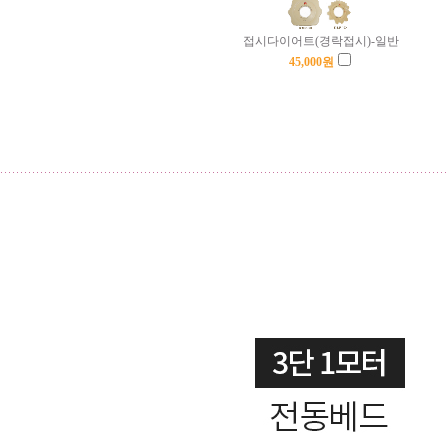
접시다이어트(경락접시)-일반
45,000
원