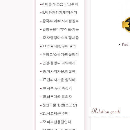
8.미용기/초음파/고주파
9.비만관리기계/썩션기
중국/타이/마사지찜질복
일회용팬티/부직포/가운
12.모델링마스크/행사중
13.☆★ 대량구매 ★☆
온장고/소독기/타올찜기
건강/웰빙/세라믹베개
16.마사지가운.찜질복
17.관리사가운.앞치마
18.피부.두피측정기
19.샴푸대/미용의자
천연곡물.한방(소포장)
21.석고팩/특수팩
22.피부전용천연팩