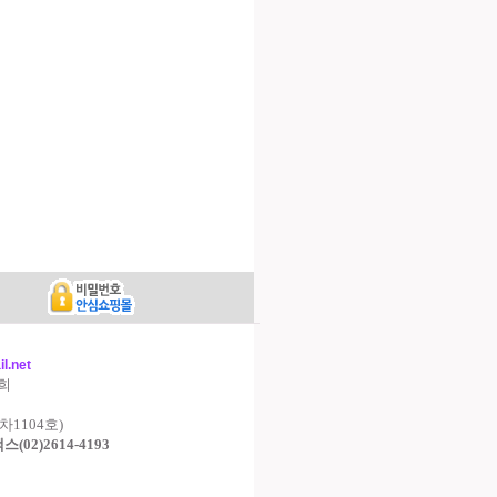
l.net
영희
차1104호)
,팩스(02)2614-4193