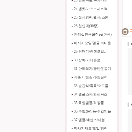
23.천연곡물/녹차가루
24.벨벳/마스크시트팩
25.접시경락/괄사/스톤
26.천연팩(30종)
관리실전용화장품(한국)
마사지오일/얼굴.바디용
29.썬탠기/썬탠오일..
30.잡화/기타용품
31.안마의자/골반운동기
좌훈기/찜질기/찜질팩
33.발관리/족욕/소모품
34.월풀스파/반신욕조
35.독일앰플/화장품
36.수입화장품/수입앰플
37.앰플/에센스/세럼
마사지재료/오일/경락