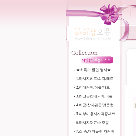
★초특가 할인 행사★
----
1.마사지베드/의자/매트
2.침대커버/이불/패드
3.최고급침대커버/이불
4.웨곤/참대웨곤/맞춤형
5.피부미용사자격증재료
6.마사지재료/소모품
7.소.중.대타올/레자커버