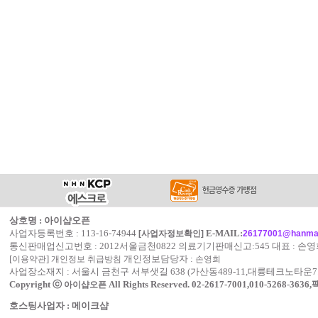
상호명 : 아이샵오픈
사업자등록번호 : 113-16-74944
E-MAIL:
[사업자정보확인]
26177001@hanmai
통신판매업신고번호 : 2012서울금천0822 의료기기판매신고:545 대표 : 손
[
]
개인정보담당자 :
이용약관
개인정보 취급방침
손영희
사업장소재지 : 서울시 금천구 서부샛길 638 (가산동489-11,대륭테크노타운7
Copyright ⓒ
All Rights Reserved.
02-2617-7001,010-5268-3636
아이샵오픈
호스팅사업자 : 메이크샵