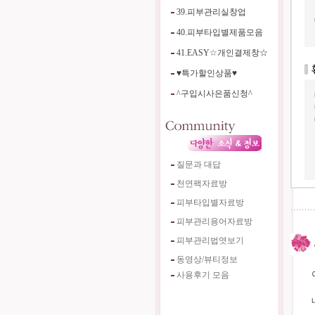
39.피부관리실창업
40.피부타입별제품모음
41.EASY☆개인결제창☆
♥특가할인상품♥
^구입시사은품신청^
질문과 대답
천연팩자료방
피부타입별자료방
피부관리용어자료방
피부관리법엿보기
동영상/뷰티정보
사용후기 모음