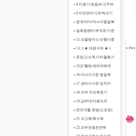
8.미용기/초음파/고주파
9.비만관리기계/썩션기
중국/타이/마사지찜질복
일회용팬티/부직포/가운
12.모델링마스크/행사중
13.☆★ 대량구매 ★☆
온장고/소독기/타올찜기
건강/웰빙/세라믹베개
16.마사지가운.찜질복
17.관리사가운.앞치마
18.피부.두피측정기
19.샴푸대/미용의자
천연곡물.한방(소포장)
21.석고팩/특수팩
22.피부전용천연팩