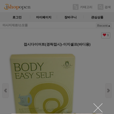
카테고리
검색
로그인
마이페이지
장바구니
관심상품
마사지재료/소모품
Recent
1
접시다이어트(경락접시)-이지셀프(바디용)