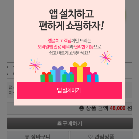
상세보기
상품가 :
48,000
원
적립금:390원
배송비 :
(조건)
!
지역별
!
접시다이어트(경락접시)-이
48,000
원
+1
-1
지셀프(바디용)
총 상품 금액
48,000
원
구매하기
장바구니
관심상품