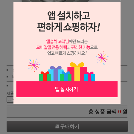
상세보기
상품가 :
24,000원
적립금:180원
배송비 :
(조건)
!
지역별
!
제품선택 :
총 상품 금액
0
원
구매하기