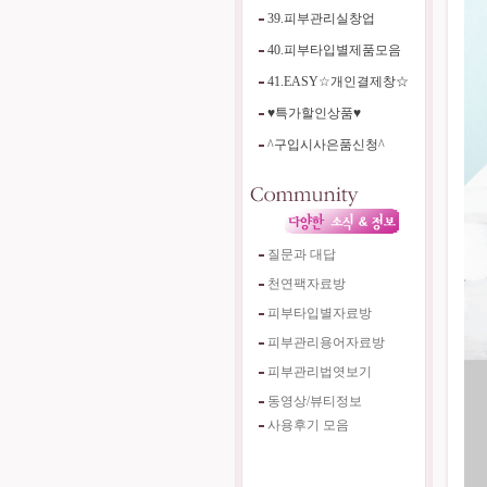
39.피부관리실창업
40.피부타입별제품모음
41.EASY☆개인결제창☆
♥특가할인상품♥
^구입시사은품신청^
질문과 대답
천연팩자료방
피부타입별자료방
피부관리용어자료방
피부관리법엿보기
동영상/뷰티정보
사용후기 모음