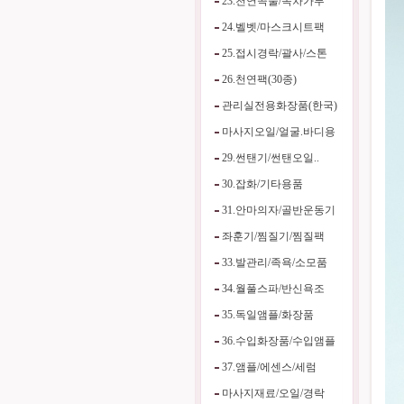
23.천연곡물/녹차가루
24.벨벳/마스크시트팩
25.접시경락/괄사/스톤
26.천연팩(30종)
관리실전용화장품(한국)
마사지오일/얼굴.바디용
29.썬탠기/썬탠오일..
30.잡화/기타용품
31.안마의자/골반운동기
좌훈기/찜질기/찜질팩
33.발관리/족욕/소모품
34.월풀스파/반신욕조
35.독일앰플/화장품
36.수입화장품/수입앰플
37.앰플/에센스/세럼
마사지재료/오일/경락