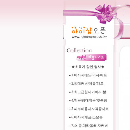
----
★초특가 할인 행사★
1.마사지베드/의자/매트
2.침대커버/이불/패드
3.최고급침대커버/이불
4.웨곤/참대웨곤/맞춤형
5.피부미용사자격증재료
6.마사지재료/소모품
7.소.중.대타올/레자커버