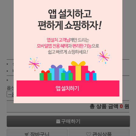
상세보기
상품가 :
8,900
원
적립금:120원
배송비 :
(조건)
!
지역별
!
옵션 :
총 상품 금액
0
원
구매하기
장바구니
관심상품