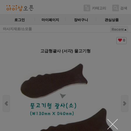
카테고리
검색
로그인
마이페이지
장바구니
관심상품
마사지재료/소모품
Recent
0
고급형괄사 (서각) 물고기형