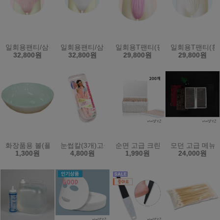
일회용팬티/삼각팬티/위생팬티/남녀공용/100장(핑크)XXL/2XL
일회용팬티/삼각팬티/위생팬티/남녀공용/100장(흰색)X
일회용T팬티(핑크색/100장)남녀
일회용T팬티(흰
32,800원
32,800원
29,800원
29,800원
화장품용 볼(플라스틱)
눈썹칼(3개)고급형/일제-플라멩고
순면 고급 크린면봉 200개 - 천연
모던 고급 메뉴판
1,300원
4,800원
1,990원
24,000원