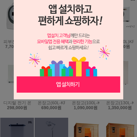
피부진단기 시스템 A-ONE Smart (에이원스마트) (원클릭 자동진단
두피진단기.피부진단기.모발진단기(IS-5000)
수분측정기(일제) 휴대용-808S
온장고(20L)KR
7,700,000원
2,900,000원
168,000원
268,000원
디지털 전기 온장고 (40L) KRS-202D 과열방지 간편조작 한국
온장고(60L-KRS203)(한국)
온장고(100L-KRS204)(한국)
온장고(130L-KR
298,000원
690,000원
1,090,000원
1,350,000원