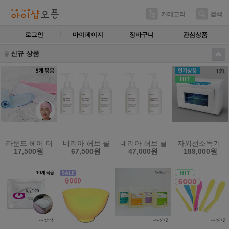
카테고리
검색
로그인
마이페이지
장바구니
관심상품
신규 상품
라운드 헤어 터번 5개묶음 소형 밸크로 찍찍이 헤어밴드
네리아 허브 클렌징 밀크 로션 250ml 3개묶음 피
네리아 허브 클렌징 밀크 로션 25
자외선소독기 12
17,500원
67,500원
47,000원
189,000원