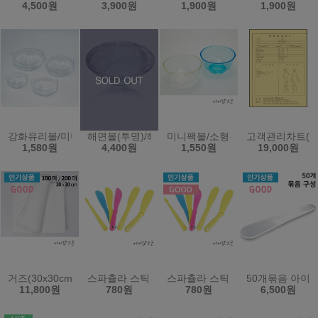
4,500원
3,900원
1,900원
1,900원
강화유리볼/미니볼/팩볼/유리볼(한국)
해면볼(투명)/해면그릇/마사지샵.병원/다용도볼-한국
미니팩볼/소형투명볼/곡물팩볼/화
고객관리차트(비
1,580원
4,400원
1,550원
19,000원
거즈(30x30cm)(100매/200매)
스파츌라 스틱 스파출라 팩주걱 화장품스틱 모델링
스파츌라 스틱 스파출라 팩주걱 
50개묶음 아이
11,800원
780원
780원
6,500원