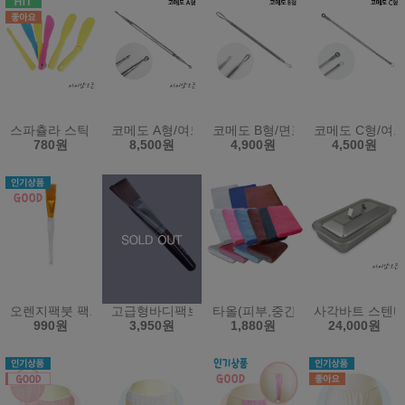
스파츌라 스틱 스파출라 팩주걱 화장품스틱 모델링스틱 미용재료
코메도 A형/여드름제거기/피지제거/여드름압출기/
코메도 B형/면포압출기/피지관리
코메도 C형/여
780원
8,500원
4,900원
4,500원
오렌지팩붓 팩브러쉬 - 모델링 도구 마스크 시험 페이스 미용
고급형바디팩브러쉬(팩붓)
타올(피부,중간,전신용)(소타올,
사각바트 스텐바
990원
3,950원
1,880원
24,000원