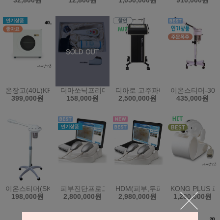
32,800원
12,800원
1,050,000원
910,000원
온장고(40L)KRS-202HG/창문형/디지털방식(한국)
더마쏘닉프리미엄(초음파미용기)+100%면마스크 2매
디아로 고주파마사지기 S350 지
이온스티머-303
399,000원
158,000원
2,500,000원
435,000원
이온스티머(SK-550)
피부진단프로그램시스템(SDM)(한국)
HDM(피부,두피 통합본)(한국)
KONG PLU
198,000원
2,800,000원
2,980,000원
1,280,000원