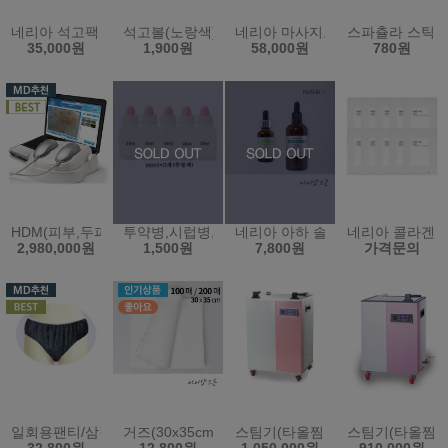
네리아 석고팩 700g 10개묶음 - 피부과 온열팩 비타민 옥 참숯 쿨 황
석고볼(노랑색)고무볼 (원산지:한국)
네리아 마사지오일 5L - 바디오일
스파츌라 스틱 
35,000원
1,900원
58,000원
780원
HDM(피부,두피 통합본)(한국)
투약병,시럽병,공병(30ml*5개)(한국)
네리아 아하 솔루션 - 필링 5% 
네리아 콜라겐 
2,980,000원
1,500원
7,800원
가격문의
일회용팬티/삼각팬티/위생팬티/남녀공용/100장(블랙)XXL/2XL
거즈(30x35cm)(100매/200매)
스팀기(타올찜기)(80L)(KRS-12PS
스팀기(타올찜기)(