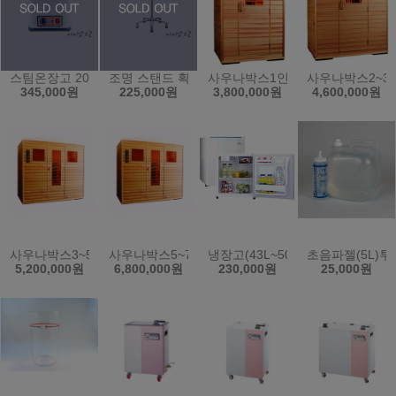
스팀온장고 20L/전기온장고/보온/업소용/KRS-4PS
조명 스탠드 확대경 SK-101 돋보기 피부 작업용
사우나박스1인용
사우나박스2~3
345,000원
225,000원
3,800,000원
4,600,000원
사우나박스3~5인용
사우나박스5~7인용
냉장고(43L~50L)
초음파젤(5L)투
5,200,000원
6,800,000원
230,000원
25,000원