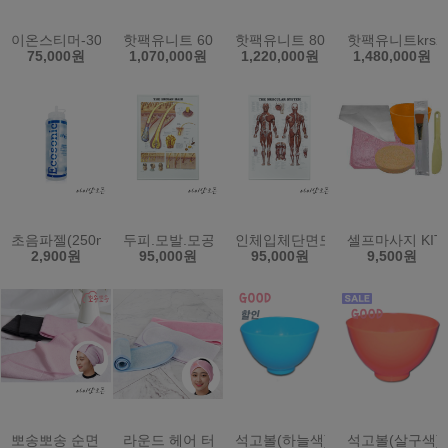
이온스티머-303A비이커
핫팩유니트 60L KRS-8PD (한국)
핫팩유니트 80L KRS-12PD (한국)
핫팩유니트krs24
75,000원
1,070,000원
1,220,000원
1,480,000원
초음파젤(250ml) (원산지:한국)
두피.모발.모공단면도/입체단면/병원.미용샵
인체입체단면도/근육단면도/입체형
셀프마사지 KIT
2,900원
95,000원
95,000원
9,500원
뽀송뽀송 순면 헤어터번/미용실/피부관리실/시험재료/머리띠
라운드 헤어 터번 소형 밸크로 찍찍이 헤어밴드
석고볼(하늘색)고무볼 (원산지:한국
석고볼(살구색)고