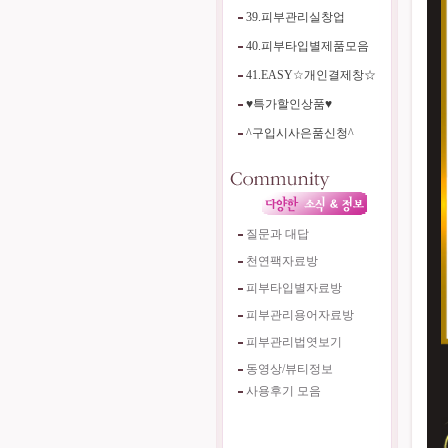
39.피부관리실창업
40.피부타입별제품모음
41.EASY☆개인결제창☆
♥특가할인상품♥
^구입시사은품신청^
질문과 대답
천연팩자료방
피부타입별자료방
피부관리용어자료방
피부관리법엿보기
동영상/뷰티정보
사용후기 모음