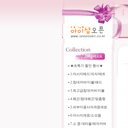
----
★초특가 할인 행사★
1.마사지베드/의자/매트
2.침대커버/이불/패드
3.최고급침대커버/이불
4.웨곤/참대웨곤/맞춤형
5.피부미용사자격증재료
6.마사지재료/소모품
7.소.중.대타올/레자커버