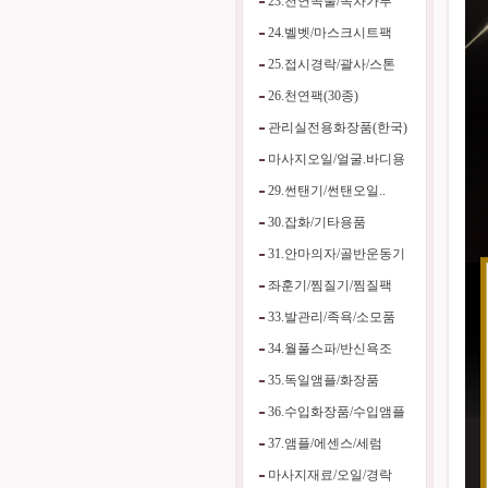
23.천연곡물/녹차가루
24.벨벳/마스크시트팩
25.접시경락/괄사/스톤
26.천연팩(30종)
관리실전용화장품(한국)
마사지오일/얼굴.바디용
29.썬탠기/썬탠오일..
30.잡화/기타용품
31.안마의자/골반운동기
좌훈기/찜질기/찜질팩
33.발관리/족욕/소모품
34.월풀스파/반신욕조
35.독일앰플/화장품
36.수입화장품/수입앰플
37.앰플/에센스/세럼
마사지재료/오일/경락