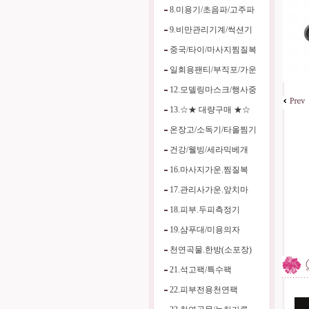
8.미용기/초음파/고주파
9.비만관리기계/썩션기
중국/타이/마사지찜질복
일회용팬티/부직포/가운
12.모델링마스크/행사중
13.☆★ 대량구매 ★☆
온장고/소독기/타올찜기
건강/웰빙/세라믹베개
16.마사지가운.찜질복
17.관리사가운.앞치마
18.피부.두피측정기
19.샴푸대/미용의자
천연곡물.한방(소포장)
21.석고팩/특수팩
22.피부전용천연팩