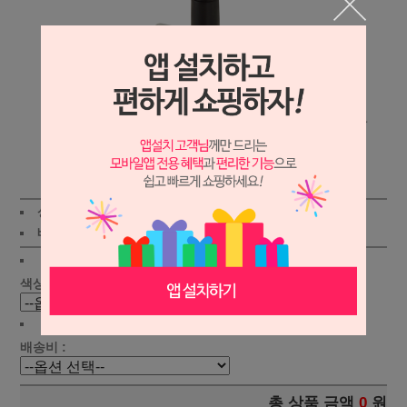
상세보기
상품가 :
109,000원
적립금:720원
배송비 :
(조건)
!
지역별
!
색상선택 :
배송비 :
총 상품 금액
0
원