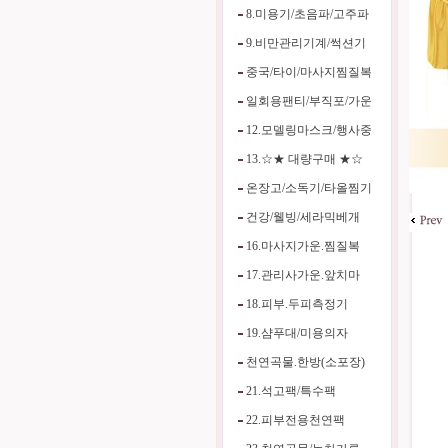
8.미용기/초음파/고주파
9.비만관리기계/썩션기
중국/타이/마사지찜질복
일회용팬티/부직포/가운
12.모델링마스크/행사중
13.☆★ 대량구매 ★☆
온장고/소독기/타올찜기
건강/웰빙/세라믹베개
16.마사지가운.찜질복
17.관리사가운.앞치마
18.피부.두피측정기
19.샴푸대/미용의자
천연곡물.한방(소포장)
21.석고팩/특수팩
22.피부전용천연팩