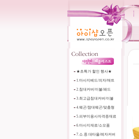
----
★초특가 할인 행사★
1.마사지베드/의자/매트
2.침대커버/이불/패드
3.최고급침대커버/이불
4.웨곤/참대웨곤/맞춤형
5.피부미용사자격증재료
6.마사지재료/소모품
7.소.중.대타올/레자커버