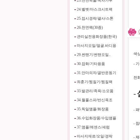
23.천연곡물/녹차가루
24.벨벳/마스크시트팩
25.접시경락/괄사/스톤
26.천연팩(30종)
관리실전용화장품(한국)
마사지오일/얼굴.바디용
색상
29.썬탠기/썬탠오일..
30.잡화/기타용품
- 
31.안마의자/골반운동기
전화
좌훈기/찜질기/찜질팩
33.발관리/족욕/소모품
-
34.월풀스파/반신욕조
35.독일앰플/화장품
- 
36.수입화장품/수입앰플
- 
37.앰플/에센스/세럼
마사지재료/오일/경락
- 