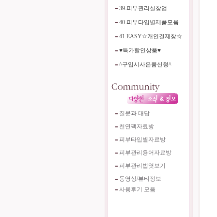
39.피부관리실창업
40.피부타입별제품모음
41.EASY☆개인결제창☆
♥특가할인상품♥
^구입시사은품신청^
질문과 대답
천연팩자료방
피부타입별자료방
피부관리용어자료방
피부관리법엿보기
동영상/뷰티정보
사용후기 모음