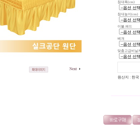
침대폭(cm)
침대높이(cm)
이불.패드
베개
맞춤고급비닐
원산지 : 한국
-----------------------