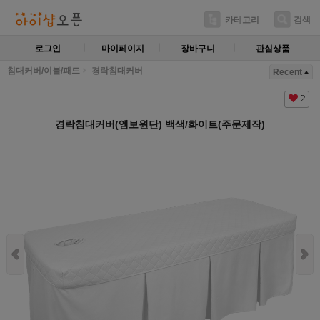
카테고리
검색
로그인
마이페이지
장바구니
관심상품
침대커버/이불/패드
경락침대커버
Recent
2
경락침대커버(엠보원단) 백색/화이트(주문제작)