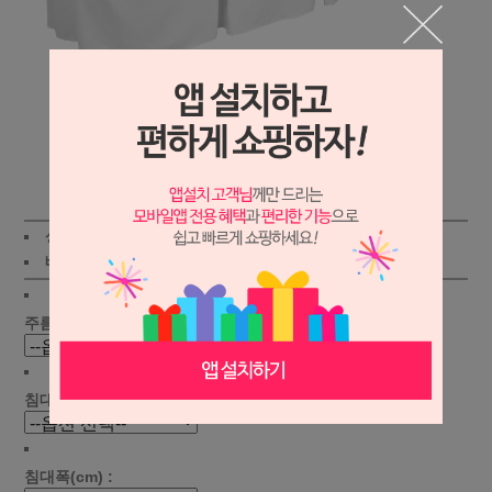
상세보기
상품가 :
73,000
원
적립금:450원
배송비 :
(조건)
!
지역별
!
주름선택 :
침대길이(cm) :
침대폭(cm) :