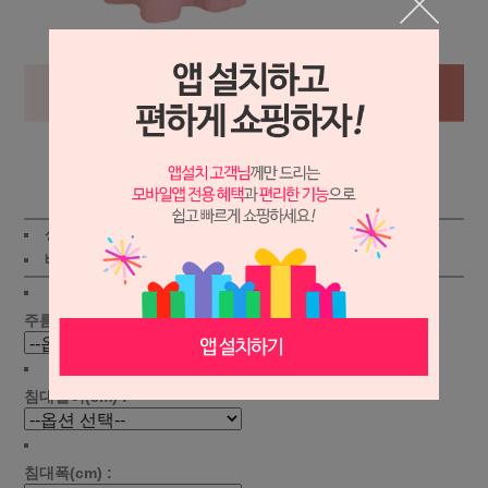
상세보기
상품가 :
47,800
원
적립금:450원
배송비 :
(조건)
!
지역별
!
주름선택 :
침대길이(cm) :
침대폭(cm) :