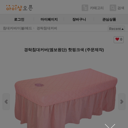
카테고리
검색
로그인
마이페이지
장바구니
관심상품
침대커버/이불/패드
경락침대커버
Recent
0
경락침대커버(엠보원단) 핫핑크색 (주문제작)