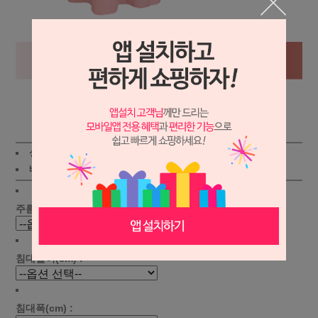
상세보기
상품가 :
47,800
원
적립금:450원
배송비 :
(조건)
!
지역별
!
주름선택 :
침대길이(cm) :
침대폭(cm) :