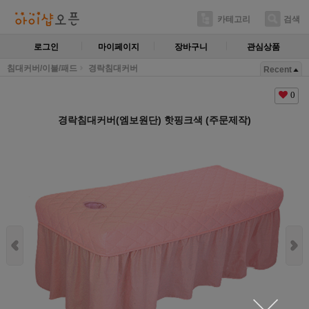
카테고리
검색
로그인
마이페이지
장바구니
관심상품
침대커버/이불/패드
경락침대커버
Recent
0
경락침대커버(엠보원단) 핫핑크색 (주문제작)