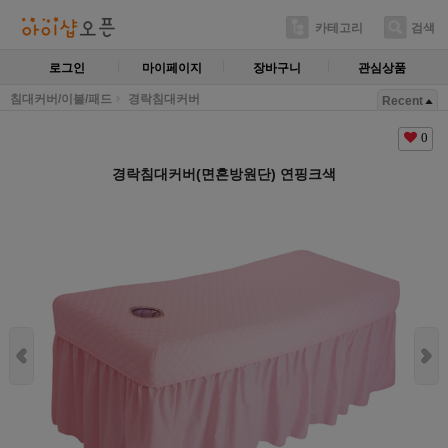
카테고리
검색
로그인
마이페이지
장바구니
관심상품
침대커버/이불/패드
경락침대커버
Recent
0
경락침대커버(면혼방원단) 연핑크색