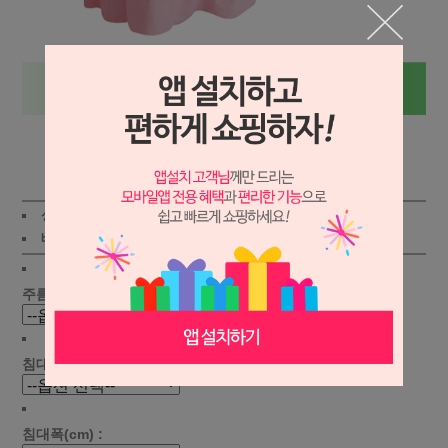
상세보기
상품가 :
57,800
원
적립금:450원
배송비 :
(조건)
!
지역별
!
주름선택 :
침대길이(cm) :
침대폭(cm) :