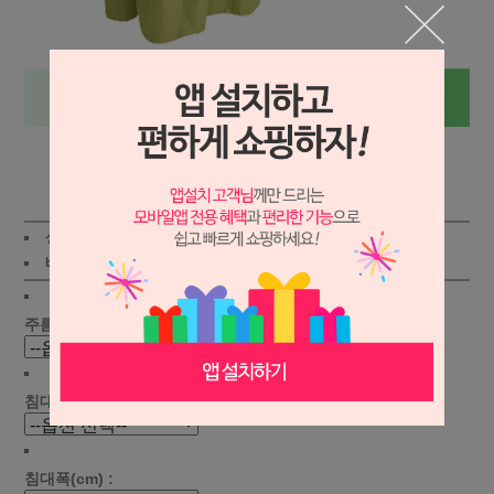
상세보기
상품가 :
57,800
원
적립금:450원
배송비 :
(조건)
!
지역별
!
주름선택 :
침대길이(cm) :
침대폭(cm) :