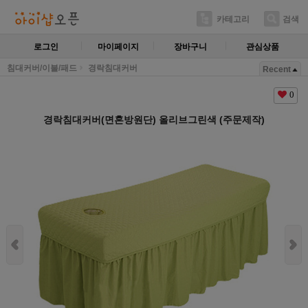
카테고리
검색
로그인
마이페이지
장바구니
관심상품
침대커버/이불/패드
경락침대커버
Recent
0
경락침대커버(면혼방원단) 올리브그린색 (주문제작)