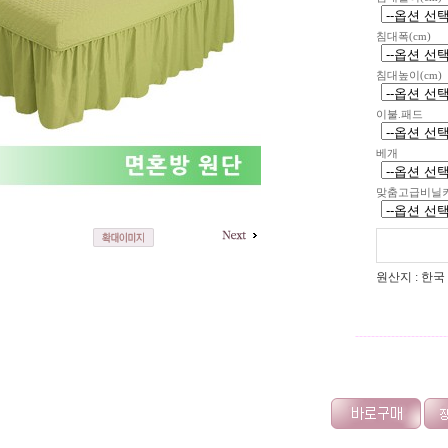
침대폭(cm)
침대높이(cm)
이불.패드
베개
맞춤고급비닐
원산지 : 한국
-----------------------