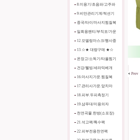
8.미용기/초음파/고주파
9.비만관리기계/썩션기
중국/타이/마사지찜질복
일회용팬티/부직포/가운
12.모델링마스크/행사중
13.☆★ 대량구매 ★☆
온장고/소독기/타올찜기
건강/웰빙/세라믹베개
16.마사지가운.찜질복
17.관리사가운.앞치마
18.피부.두피측정기
19.샴푸대/미용의자
천연곡물.한방(소포장)
21.석고팩/특수팩
22.피부전용천연팩