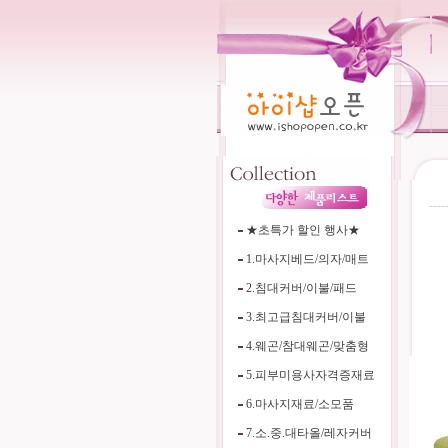
----
★초특가 할인 행사★
1.마사지베드/의자/매트
2.침대커버/이불/패드
3.최고급침대커버/이불
4.웨곤/참대웨곤/맞춤형
5.피부미용사자격증재료
6.마사지재료/소모품
7.소.중.대타올/레자커버