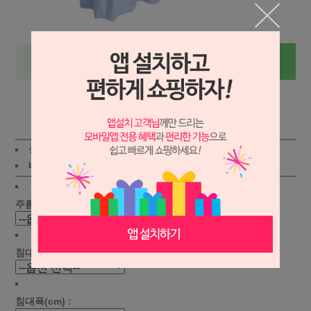
상세보기
상품가 :
48,500
원
적립금:450원
배송비 :
(조건)
!
지역별
!
주름선택 :
침대길이(cm) :
침대폭(cm) :