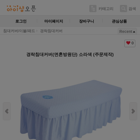
카테고리
검색
로그인
마이페이지
장바구니
관심상품
침대커버/이불/패드
경락침대커버
Recent
0
경락침대커버(면혼방원단) 소라색 (주문제작)