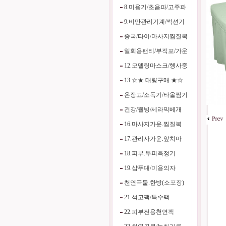
8.미용기/초음파/고주파
9.비만관리기계/썩션기
중국/타이/마사지찜질복
일회용팬티/부직포/가운
12.모델링마스크/행사중
13.☆★ 대량구매 ★☆
온장고/소독기/타올찜기
건강/웰빙/세라믹베개
16.마사지가운.찜질복
17.관리사가운.앞치마
18.피부.두피측정기
19.샴푸대/미용의자
천연곡물.한방(소포장)
21.석고팩/특수팩
22.피부전용천연팩