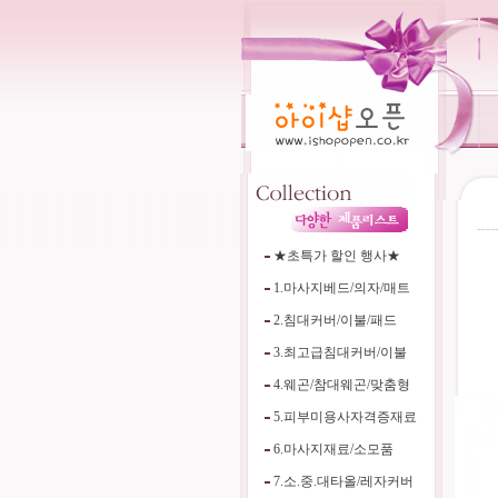
----
★초특가 할인 행사★
1.마사지베드/의자/매트
2.침대커버/이불/패드
3.최고급침대커버/이불
4.웨곤/참대웨곤/맞춤형
5.피부미용사자격증재료
6.마사지재료/소모품
7.소.중.대타올/레자커버