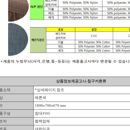
상품정보제공고시-
침구커튼류
품소재
*상세페이지 참조
상
메론색
수
1800x700x670 mm
품구성
침대카바
조자
협력업체
조국
대한민국