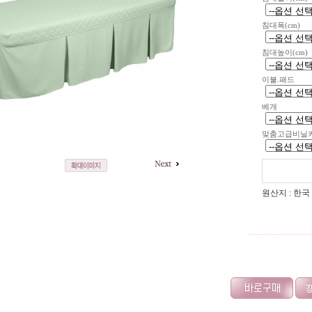
침대폭(cm)
침대높이(cm)
이불.패드
베개
맞춤고급비닐
원산지 : 한국
-----------------------