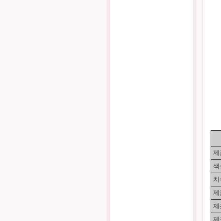
제
색
치
제
제
제