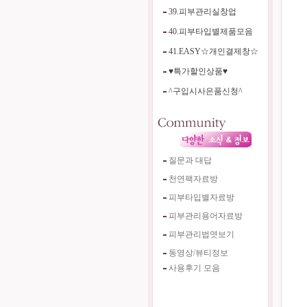
39.피부관리실창업
40.피부타입별제품모음
41.EASY☆개인결제창☆
♥특가할인상품♥
^구입시사은품신청^
질문과 대답
천연팩자료방
피부타입별자료방
피부관리용어자료방
피부관리법엿보기
동영상/뷰티정보
사용후기 모음