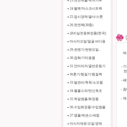
23.천연곡물/녹차가루
24.벨벳/마스크시트팩
25.접시경락/괄사/스톤
26.천연팩(30종)
관리실전용화장품(한국)
마사지오일/얼굴.바디용
29.썬탠기/썬탠오일..
색상
30.잡화/기타용품
31.안마의자/골반운동기
- 
전
좌훈기/찜질기/찜질팩
- 
33.발관리/족욕/소모품
- 
34.월풀스파/반신욕조
- 
35.독일앰플/화장품
36.수입화장품/수입앰플
37.앰플/에센스/세럼
마사지재료/오일/경락