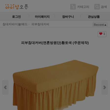
카테고리
검색
로그인
마이페이지
장바구니
관심상품
침대커버/이불/패드
피부침대커버
Recent
1
피부침대커버(면혼방원단)황토색 (주문제작)