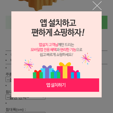
상세보기
상품가 :
52,800
원
적립금:400원
배송비 :
(조건)
!
지역별
!
주름선택 :
침대길이(cm) :
침대폭(cm) :