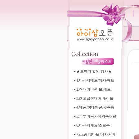
----
★초특가 할인 행사★
1.마사지베드/의자/매트
2.침대커버/이불/패드
3.최고급침대커버/이불
4.웨곤/참대웨곤/맞춤형
5.피부미용사자격증재료
6.마사지재료/소모품
7.소.중.대타올/레자커버