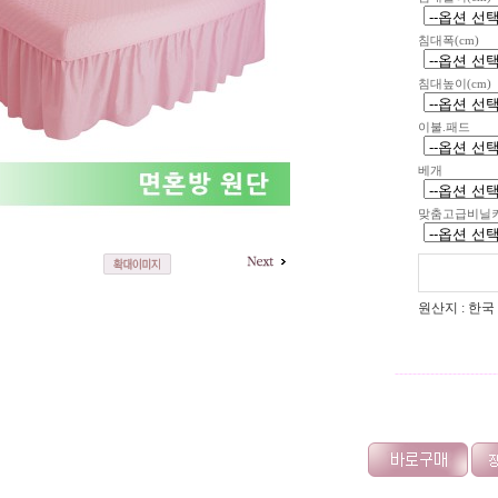
침대폭(cm)
침대높이(cm)
이불.패드
베개
맞춤고급비닐
원산지 : 한국
-----------------------