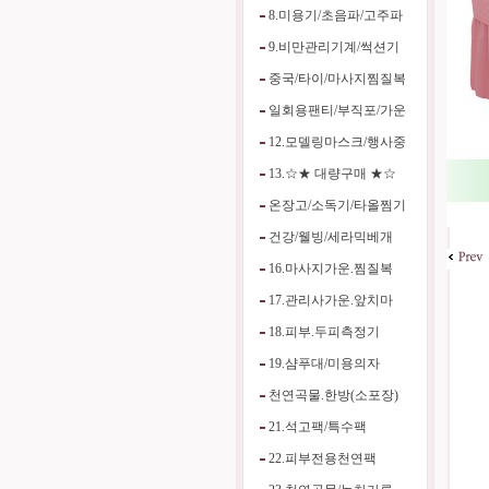
8.미용기/초음파/고주파
9.비만관리기계/썩션기
중국/타이/마사지찜질복
일회용팬티/부직포/가운
12.모델링마스크/행사중
13.☆★ 대량구매 ★☆
온장고/소독기/타올찜기
건강/웰빙/세라믹베개
16.마사지가운.찜질복
17.관리사가운.앞치마
18.피부.두피측정기
19.샴푸대/미용의자
천연곡물.한방(소포장)
21.석고팩/특수팩
22.피부전용천연팩