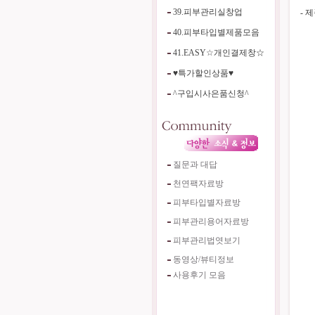
39.피부관리실창업
- 
40.피부타입별제품모음
41.EASY☆개인결제창☆
♥특가할인상품♥
^구입시사은품신청^
질문과 대답
천연팩자료방
피부타입별자료방
피부관리용어자료방
피부관리법엿보기
동영상/뷰티정보
사용후기 모음