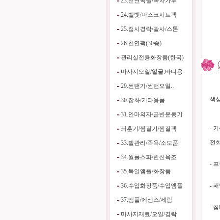
23.천연곡물/녹차가루
24.벨벳/마스크시트팩
25.접시경락/괄사/스톤
26.천연팩(30종)
관리실전용화장품(한국)
마사지오일/얼굴.바디용
29.썬탠기/썬탠오일..
색상
30.잡화/기타용품
31.안마의자/골반운동기
- 
좌훈기/찜질기/찜질팩
전화
33.발관리/족욕/소모품
34.월풀스파/반신욕조
- 
35.독일앰플/화장품
36.수입화장품/수입앰플
- 
37.앰플/에센스/세럼
- 
마사지재료/오일/경락