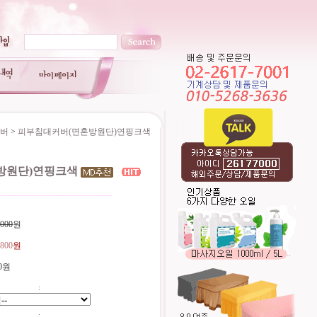
버
>
피부침대커버(면혼방원단)연핑크색
방원단)연핑크색
----------------------------------------
,000
원
,800
원
0원
:
: