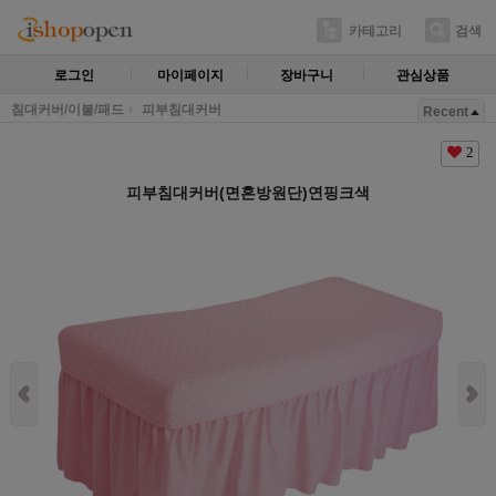
카테고리
검색
로그인
마이페이지
장바구니
관심상품
침대커버/이불/패드
피부침대커버
Recent
2
피부침대커버(면혼방원단)연핑크색