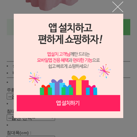
상세보기
상품가 :
52,800
원
적립금:400원
배송비 :
(조건)
!
지역별
!
주름선택 :
침대길이(cm) :
침대폭(cm) :