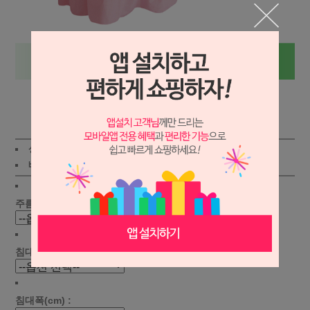
상세보기
상품가 :
52,800
원
적립금:400원
배송비 :
(조건)
!
지역별
!
주름선택 :
침대길이(cm) :
침대폭(cm) :