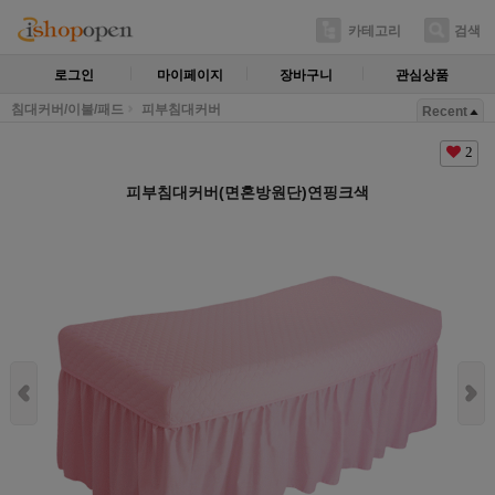
카테고리
검색
로그인
마이페이지
장바구니
관심상품
침대커버/이불/패드
피부침대커버
Recent
2
피부침대커버(면혼방원단)연핑크색