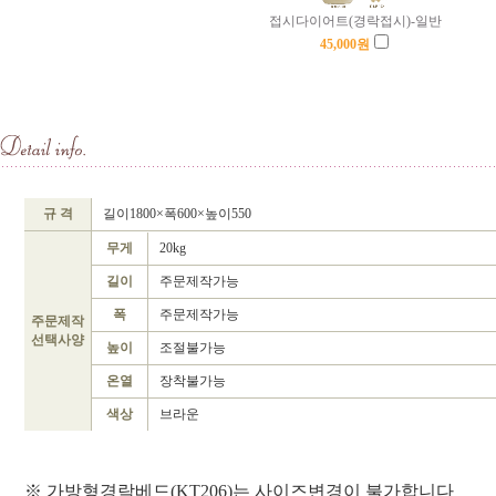
접시다이어트(경락접시)-일반
45,000
원
규 격
길이1800×폭600×높이550
무게
20kg
길이
주문제작가능
폭
주문제작가능
주문제작
선택사양
높이
조절불가능
온열
장착불가능
색상
브라운
※ 가방형경락베드(KT206)는 사이즈변경이 불가합니다