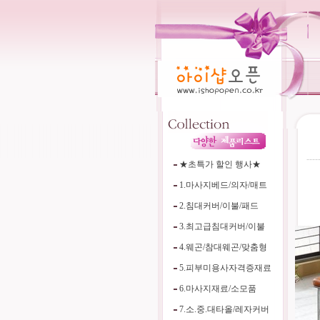
----
★초특가 할인 행사★
1.마사지베드/의자/매트
2.침대커버/이불/패드
3.최고급침대커버/이불
4.웨곤/참대웨곤/맞춤형
5.피부미용사자격증재료
6.마사지재료/소모품
7.소.중.대타올/레자커버