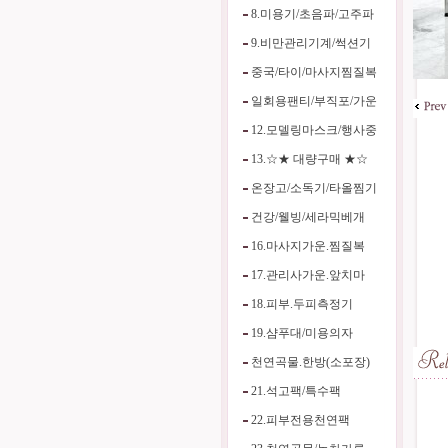
8.미용기/초음파/고주파
9.비만관리기계/썩션기
중국/타이/마사지찜질복
일회용팬티/부직포/가운
12.모델링마스크/행사중
13.☆★ 대량구매 ★☆
온장고/소독기/타올찜기
건강/웰빙/세라믹베개
16.마사지가운.찜질복
17.관리사가운.앞치마
18.피부.두피측정기
19.샴푸대/미용의자
천연곡물.한방(소포장)
21.석고팩/특수팩
22.피부전용천연팩