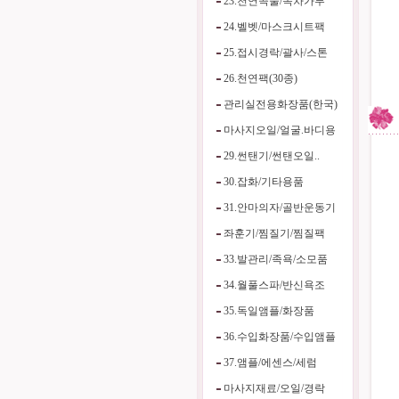
23.천연곡물/녹차가루
24.벨벳/마스크시트팩
25.접시경락/괄사/스톤
26.천연팩(30종)
관리실전용화장품(한국)
마사지오일/얼굴.바디용
29.썬탠기/썬탠오일..
30.잡화/기타용품
31.안마의자/골반운동기
좌훈기/찜질기/찜질팩
33.발관리/족욕/소모품
34.월풀스파/반신욕조
35.독일앰플/화장품
36.수입화장품/수입앰플
37.앰플/에센스/세럼
마사지재료/오일/경락