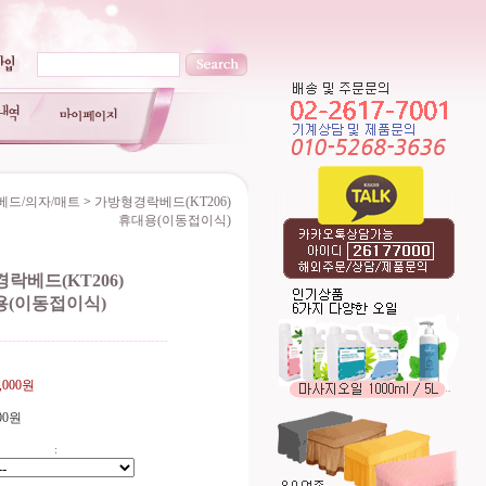
베드/의자/매트
>
가방형경락베드(KT206)
휴대용(이동접이식)
락베드(KT206)
용(이동접이식)
---------------------------------------
5,000원
000원
: