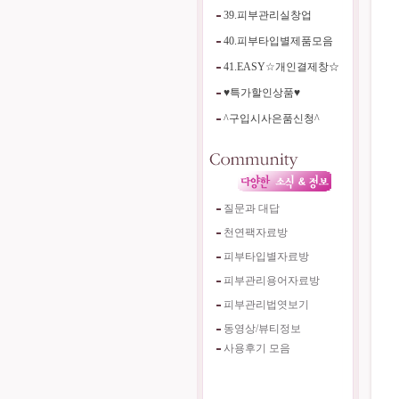
39.피부관리실창업
40.피부타입별제품모음
41.EASY☆개인결제창☆
♥특가할인상품♥
^구입시사은품신청^
질문과 대답
천연팩자료방
피부타입별자료방
피부관리용어자료방
피부관리법엿보기
동영상/뷰티정보
사용후기 모음