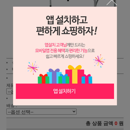
상세보기
상품가 :
185,000원
적립금:3000원
배송비 :
(조건)
!
지역별
!
제품선택 :
배송 :
총 상품 금액
0
원