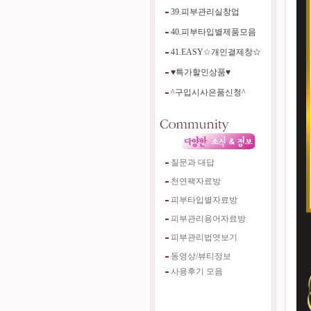
39.피부관리실창업
40.피부타입별제품모음
41.EASY☆개인결제창☆
♥특가할인상품♥
^구입시사은품신청^
질문과 대답
천연팩자료방
피부타입별자료방
피부관리용어자료방
피부관리법엿보기
동영상/뷰티정보
사용후기 모음