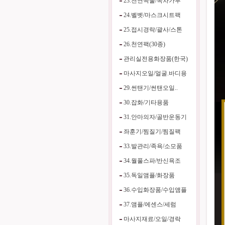
23.천연곡물/녹차가루
24.벨벳/마스크시트팩
25.접시경락/괄사/스톤
26.천연팩(30종)
관리실전용화장품(한국)
마사지오일/얼굴.바디용
29.썬탠기/썬탠오일..
30.잡화/기타용품
31.안마의자/골반운동기
좌훈기/찜질기/찜질팩
33.발관리/족욕/소모품
34.월풀스파/반신욕조
35.독일앰플/화장품
36.수입화장품/수입앰플
37.앰플/에센스/세럼
마사지재료/오일/경락