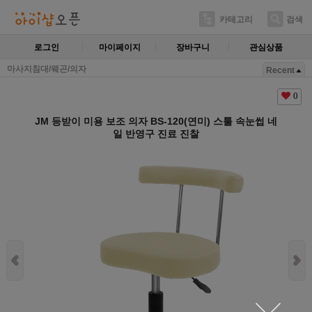
카테고리
검색
로그인
마이페이지
장바구니
관심상품
마사지침대/웨곤/의자
Recent
0
JM 등받이 미용 보조 의자 BS-120(연미) 스툴 속눈썹 네
일 반영구 진료 진찰