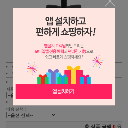
상세보기
상품가 :
96,000원
적립금:600원
배송비 :
(조건)
!
지역별
!
제품 선택 :
배송 선택 :
총 상품 금액
0
원