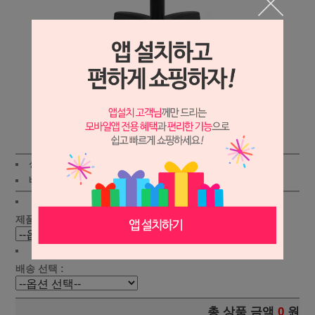
상세보기
상품가 :
96,000원
적립금:600원
배송비 :
(조건)
!
지역별
!
제품 선택 :
배송 선택 :
총 상품 금액
0
원