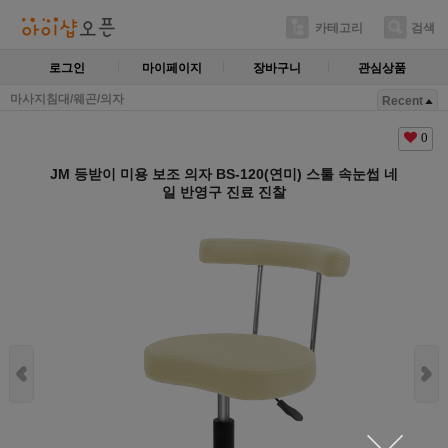
카테고리
검색
로그인
마이페이지
장바구니
관심상품
마사지침대/웨곤/의자
Recent
0
JM 등받이 미용 보조 의자 BS-120(연미) 스툴 속눈썹 네
일 반영구 진료 진찰