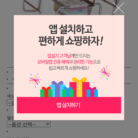
상세보기
상품가 :
248,000원
적립금:1600원
배송비 :
(조건)
!
지역별
!
색상 선택 :
열선 선택 :