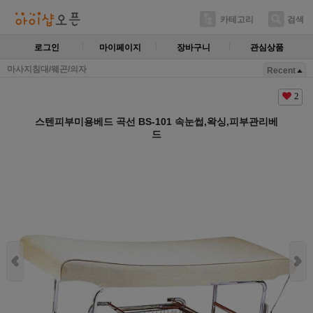
카테고리
검색
로그인
마이페이지
장바구니
관심상품
마사지침대/웨곤/의자
Recent
2
스텐피부미용베드 곡선 BS-101 속눈썹,왁싱,피부관리베
드