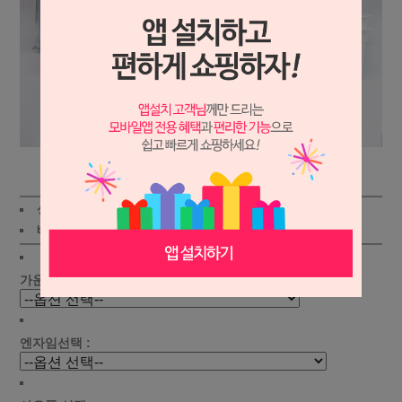
상세보기
상품가 :
298,000원
배송비 :
(조건)
!
지역별
!
가운선택 :
엔자임선택 :