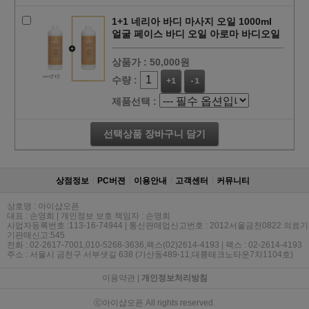
1+1 네리아 바디 마사지 오일 1000ml
얼굴 페이스 바디 오일 아로마 바디오일
상품가 :
50,000원
수량 :
+1
-1
제품선택 :
선택상품 장바구니 담기
상점정보
PC버젼
이용안내
고객센터
커뮤니티
상호명 : 아이샵오픈
대표 : 손영희 | 개인정보 보호 책임자 : 손영희
사업자등록번호 :113-16-74944 | 통신판매업신고번호 : 2012서울금천0822 의료기
기판매신고:545
전화 : 02-2617-7001,010-5268-3636,팩스(02)2614-4193 | 팩스 : 02-2614-4193
주소 : 서울시 금천구 서부샛길 638 (가산동489-11,대륭테크노타운7차1104호)
이용약관
|
개인정보처리방침
ⓒ아이샵오픈 All rights reserved.