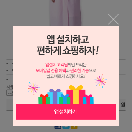
상세보기
상품가 :
35,500
원
적립금:240원
배송비 :
(조건)
!
지역별
!
사양 :
총 상품 금액
0
원
- 상품이 품절되었습니다. -