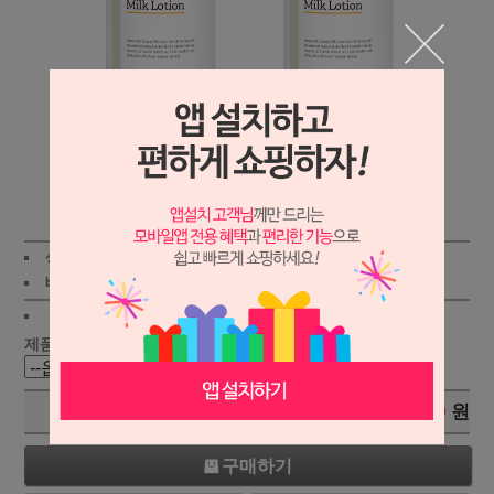
상세보기
상품가 :
47,000원
적립금:100원
배송비 :
(조건)
!
지역별
!
제품 선택 :
총 상품 금액
0
원
구매하기