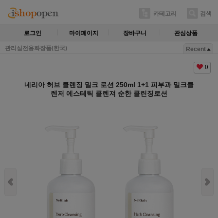
카테고리
검색
로그인
마이페이지
장바구니
관심상품
관리실전용화장품(한국)
Recent
0
네리아 허브 클렌징 밀크 로션 250ml 1+1 피부과 밀크클
렌저 에스테틱 클렌져 순한 클린징로션