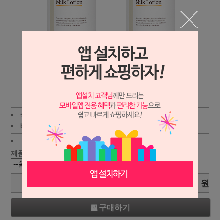
상세보기
상품가 :
47,000원
적립금:100원
배송비 :
(조건)
!
지역별
!
제품 선택 :
총 상품 금액
0
원
구매하기