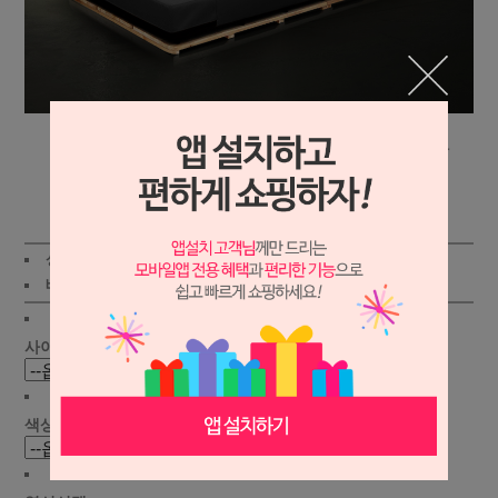
상세보기
상품가 :
245,000원
배송비 :
(조건)
!
지역별
!
사이즈선택 :
색상 선택 :