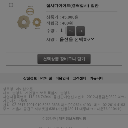
접시다이어트(경락접시)-일반
상품가 :
45,000원
적립금 :
400원
수량 :
+1
-1
사양 :
선택상품 장바구니 담기
상점정보
PC버젼
이용안내
고객센터
커뮤니티
상호명 : 아이샵오픈
대표 : 손영희 | 개인정보 보호 책임자 : 손영희
사업자등록번호 :113-16-74944 | 통신판매업신고번호 : 2012서울금천0822 의료기
기판매신고:545
전화 : 02-2617-7001,010-5268-3636,팩스(02)2614-4193 | 팩스 : 02-2614-4193
주소 : 서울시 금천구 서부샛길 638 (가산동489-11,대륭테크노타운7차1104호)
이용약관
|
개인정보처리방침