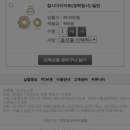
접시다이어트(경락접시)-일반
상품가 :
45,000원
적립금 :
400원
수량 :
+1
-1
사양 :
선택상품 장바구니 담기
상점정보
PC버젼
이용안내
고객센터
커뮤니티
상호명 : 아이샵오픈
대표 : 손영희 | 개인정보 보호 책임자 : 손영희
사업자등록번호 :113-16-74944 | 통신판매업신고번호 : 2012서울금천0822 의료기
기판매신고:545
전화 : 02-2617-7001,010-5268-3636,팩스(02)2614-4193 | 팩스 : 02-2614-4193
주소 : 서울시 금천구 서부샛길 638 (가산동489-11,대륭테크노타운7차1104호)
이용약관
|
개인정보처리방침