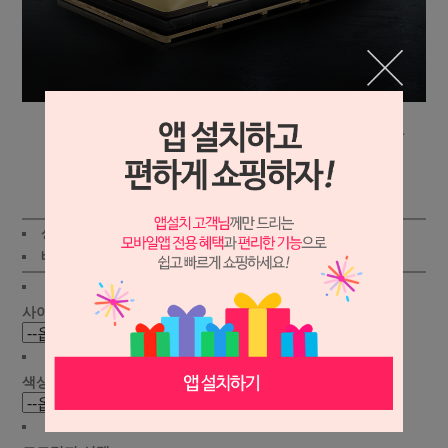
상세보기
상품가 :
185,000원
배송비 :
(조건)
!
지역별
!
사이즈선택 :
색상 선택 :