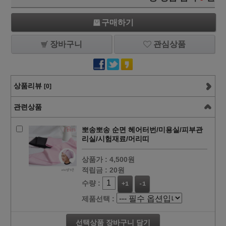
구매하기
장바구니
관심상품
상품리뷰
[0]
관련상품
뽀송뽀송 순면 헤어터번/미용실/피부관
리실/시험재료/머리띠
상품가 :
4,500원
적립금 :
20원
수량 :
+1
-1
제품선택 :
선택상품 장바구니 담기