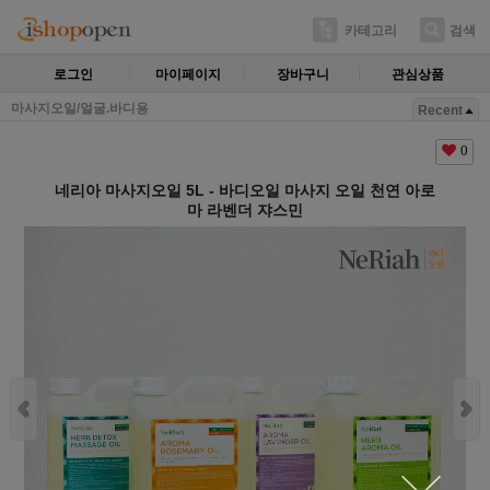
카테고리
검색
로그인
마이페이지
장바구니
관심상품
마사지오일/얼굴.바디용
Recent
0
네리아 마사지오일 5L - 바디오일 마사지 오일 천연 아로
마 라벤더 쟈스민