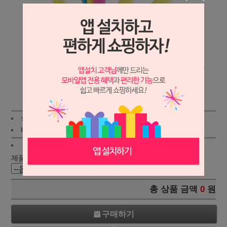
상세보기
상품가 :
780원
적립금:20원
배송비 :
(조건)
!
지역별
!
제품선택 :
총 상품 금액
0
원
구매하기