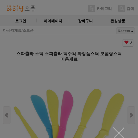
카테고리
검색
로그인
마이페이지
장바구니
관심상품
마사지재료/소모품
Recent
0
스파츌라 스틱 스파출라 팩주걱 화장품스틱 모델링스틱
미용재료